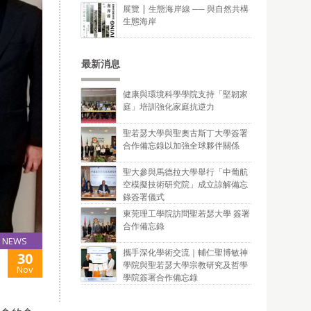
展覽 | 生態海岸線 ── 與自然共構
生態海岸
最新消息
健康與環境科學學院支持「堅韌家
庭」培訓強化家庭抗逆力
聖若瑟大學與聖奧古斯丁大學簽署
合作備忘錄以加強全球夥伴關係
聖大參與馬德拉大學舉行「中葡航
空模擬技術研究院」成立諒解備忘
錄簽署儀式
東莞理工學院訪問聖若瑟大學 簽署
合作備忘錄
NEWS
攜手深化學術交流｜輔仁聖博敏神
30
學院與聖若瑟大學宗教研究及哲學
Nov
學院簽署合作備忘錄