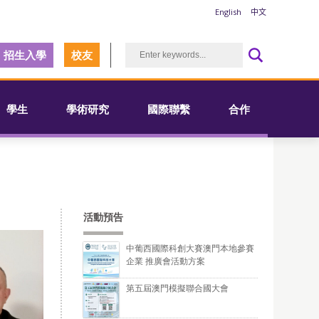
English
中文
招生入學
校友
學生
學術研究
國際聯繫
合作
活動預告
中葡西國際科創大賽澳門本地參賽
企業 推廣會活動方案
第五屆澳門模擬聯合國大會