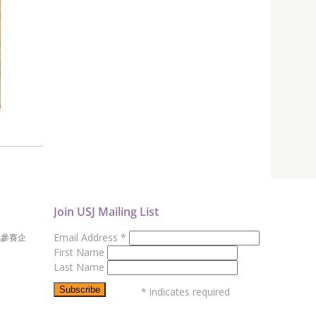
Join USJ Mailing List
Email Address
*
地參賽企
First Name
Last Name
*
indicates required