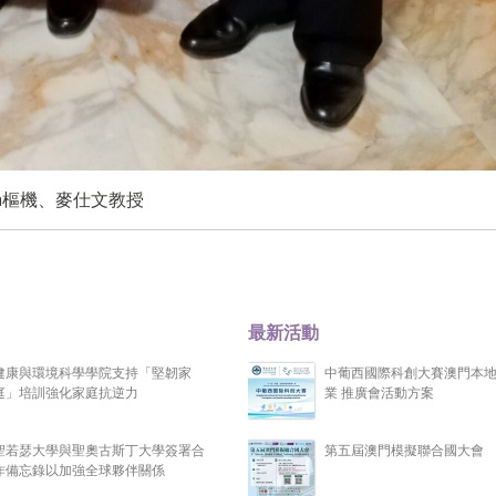
onça樞機、麥仕文教授
最新活動
健康與環境科學學院支持「堅韌家
中葡西國際科創大賽澳門本
庭」培訓強化家庭抗逆力
業 推廣會活動方案
聖若瑟大學與聖奧古斯丁大學簽署合
第五屆澳門模擬聯合國大會
作備忘錄以加強全球夥伴關係