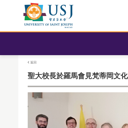
返回
聖大校長於羅馬會見梵蒂岡文化