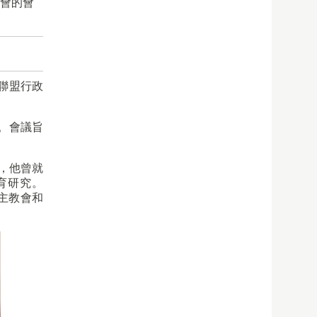
員會的會
聯盟行政
。會議旨
深，他曾就
育研究。
天主教會和