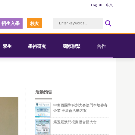
English
中文
招生入學
校友
學生
學術研究
國際聯繫
合作
活動預告
中葡西國際科創大賽澳門本地參賽
企業 推廣會活動方案
第五屆澳門模擬聯合國大會