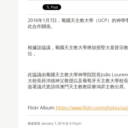
2016年1月7日，葡國天主教大學（UCP）的神
此合作關係。
根據該協議，葡國天主教大學將頒授聖大基督宗
位 。
此協議由葡國天主教大學神學院院長João Loure
大校長薛沛德神父教授以及葡萄牙天主教大學校長Maria da 
簽署議式更請得澳門天主教教區黎鴻昇主教出席
Flickr Album:
https://www.flickr.com/photos/
最後更新: January 7, 2016 在 4:14 pm