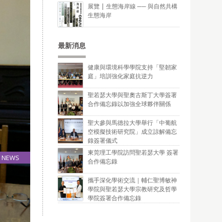
展覽 | 生態海岸線 ── 與自然共構
生態海岸
最新消息
健康與環境科學學院支持「堅韌家
庭」培訓強化家庭抗逆力
聖若瑟大學與聖奧古斯丁大學簽署
合作備忘錄以加強全球夥伴關係
聖大參與馬德拉大學舉行「中葡航
空模擬技術研究院」成立諒解備忘
錄簽署儀式
東莞理工學院訪問聖若瑟大學 簽署
NEWS
合作備忘錄
07
Jan
攜手深化學術交流｜輔仁聖博敏神
學院與聖若瑟大學宗教研究及哲學
學院簽署合作備忘錄