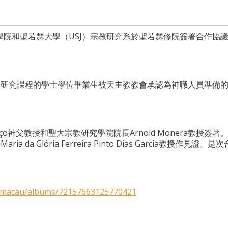
學學院和聖若瑟大學（USJ）宗教研究系於聖若瑟修院簽署合作協
教研究課程的學士學位畢業生被天主教教會承認為神職人員準備
nço神父教授和聖大宗教研究學院院長Arnold Monera教授簽著
Glória Ferreira Pinto Dias Garcia教授作見證。是
。
usjmacau/albums/72157663125770421