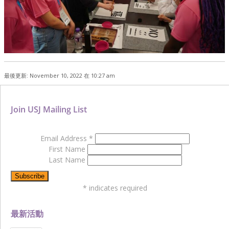
最後更新: November 10, 2022 在 10:27 am
Join USJ Mailing List
Email Address
*
First Name
Last Name
*
indicates required
最新活動