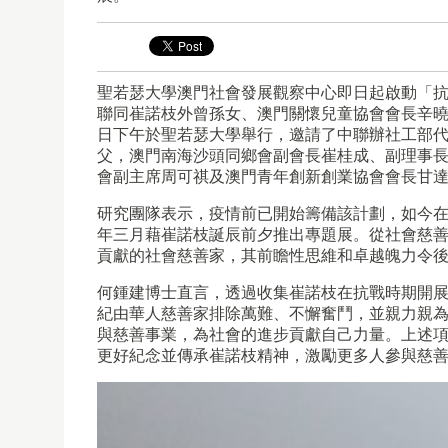
聖若瑟大學澳門社會發展觀察中心即日起啟動「
聯同崔諾枝外曾孫女、澳門關懷兒童協會會長辛曉
日下午於聖若瑟大學舉行，邀請了中聯辦社工部
父，澳門南海沙頭同鄉會副會長崔桂成、副理事長
會副主席周可祺及澳門青年創新創業協會會長甘
研究團隊表示，疫情前已開始籌備該計劃，如今
年三月藉崔諾枝誕辰前夕推出專題展。從社會慈
貢獻的社會慈善家，其前瞻性思維和卓越魄力令
何鍾建博士直言，透過收集崔諾枝在抗戰時期開
紀由華人慈善家排除萬難、不懈奮鬥，並親力親
與慈善事業，為社會的進步貢獻自己力量。上述
更好紀念並傳承崔諾枝精神，激勵更多人參與慈