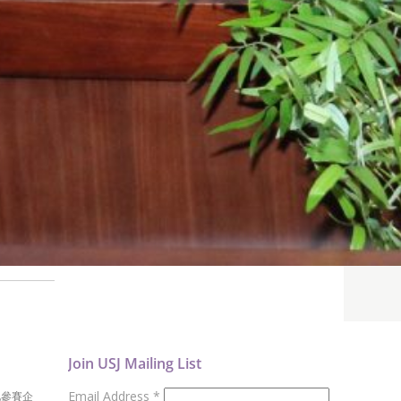
Join USJ Mailing List
Email Address
*
地參賽企