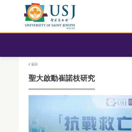
返回
聖大啟動崔諾枝研究