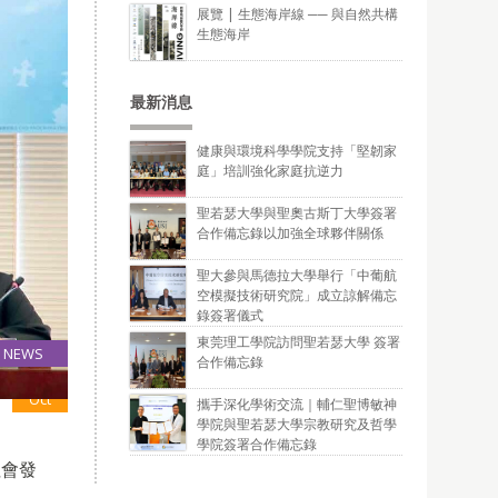
展覽 | 生態海岸線 ── 與自然共構
生態海岸
最新消息
健康與環境科學學院支持「堅韌家
庭」培訓強化家庭抗逆力
聖若瑟大學與聖奧古斯丁大學簽署
合作備忘錄以加強全球夥伴關係
聖大參與馬德拉大學舉行「中葡航
空模擬技術研究院」成立諒解備忘
錄簽署儀式
東莞理工學院訪問聖若瑟大學 簽署
NEWS
合作備忘錄
26
Oct
攜手深化學術交流｜輔仁聖博敏神
學院與聖若瑟大學宗教研究及哲學
學院簽署合作備忘錄
社會發