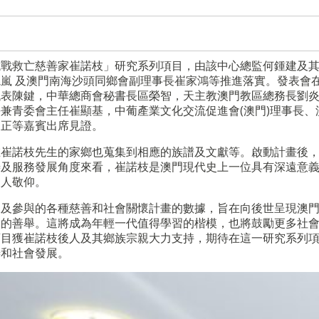
抗戰救亡慈善家崔諾枝」研究系列項目，由該中心總監何鍾建及
嵐 及澳門南海沙頭同鄉會副理事長崔家鴻等推進落實。發表會在1
代表陳鍵，中華總商會秘書長區榮智，天主教澳門教區總務長劉
兼青委會主任崔顯基，中葡產業文化交流促進會(澳門)理事長、
達正等嘉賓出席見證。
在崔諾枝先生的家鄉也蒐集到相應的族譜及文獻等。啟動計畫後
善及服務發展角度來看，崔諾枝是澳門現代史上一位具有深遠意
後人敬仰。
展及參與的各種慈善和社會關懷計畫的數據，旨在向後世呈現澳
為的善舉。這將成為年輕一代值得學習的楷模，也將鼓勵更多社
項目獲崔諾枝後人及其鄉族宗親大力支持，期待在這一研究系列
善和社會發展。