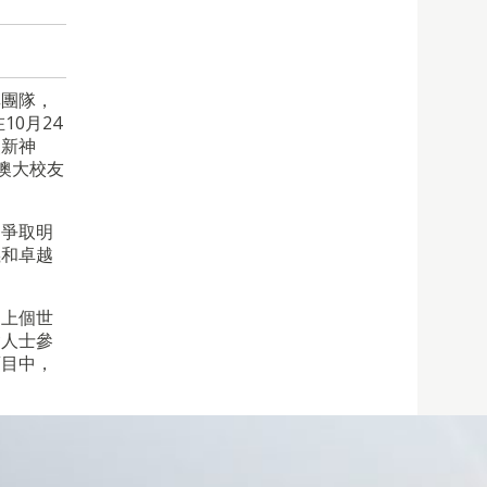
其團隊，
0月24
炎新神
澳大校友
，爭取明
義和卓越
門上個世
會人士參
項目中，