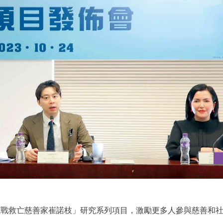
抗戰救亡慈善家崔諾枝」研究系列項目，激勵更多人參與慈善和