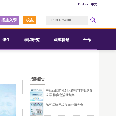
English
中文
招生入學
校友
學生
學術研究
國際聯繫
合作
活動預告
中葡西國際科創大賽澳門本地參賽
企業 推廣會活動方案
第五屆澳門模擬聯合國大會