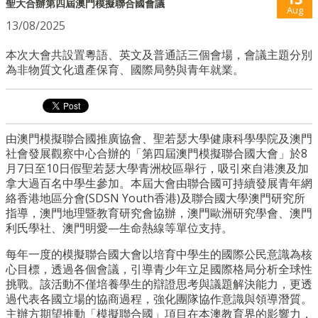
聖大合辦第四屆澳門模擬聯合國會議
Aug
13/08/2025
本次大會共設置粵語、英文及普通話三個會場，會議主題分別
為非物質文化遺產保育、國際局勢與青年就業。
由澳門模擬聯合國推廣協會、聖若瑟大學健康科學學院及澳門
社會發展觀察中心合辦的「第四屆澳門模擬聯合國大會」於8
月7日至10日假聖若瑟大學青洲校區舉行，吸引來自港澳及加
拿大過百名中學生參加。本屆大會由聯合國可持續發展青年網
絡香港地區分會
(SDSN Youth
香港
)
及聯合國大學澳門研究所
指導，澳門地理暨教育研究會協辦，澳門歐洲研究學會、澳門
利氏學社、澳門明愛
—
生命熱線等單位支持。
每年一度的模擬聯合國大會以培育中學生的國際公民意識為核
心目標，透過各個會議，引導青少年立足國際格局分析全球性
挑戰。該活動不僅培養學生的辯證思考與議題解決能力，更透
過代表各國立場的協商過程，強化團隊協作意識與領導潛質。
主辦方期望推動「模擬聯合國」項目在本澳教育界的影響力，