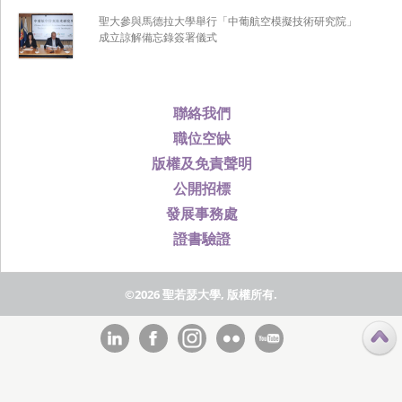
聖大參與馬德拉大學舉行「中葡航空模擬技術研究院」
成立諒解備忘錄簽署儀式
聯絡我們
職位空缺
版權及免責聲明
公開招標
發展事務處
證書驗證
©2026 聖若瑟大學, 版權所有.