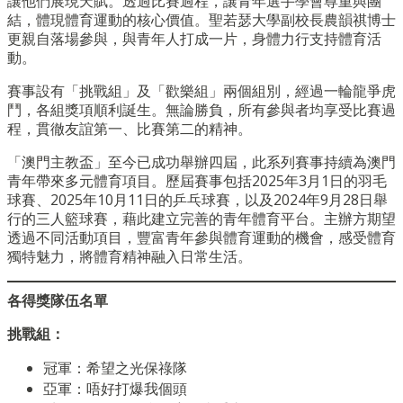
讓他們展現天賦。透過比賽過程，讓青年選手學會尊重與團
結，體現體育運動的核心價值。聖若瑟大學副校長農韻祺博士
更親自落場參與，與青年人打成一片，身體力行支持體育活
動。
賽事設有「挑戰組」及「歡樂組」兩個組別，經過一輪龍爭虎
鬥，各組獎項順利誕生。無論勝負，所有參與者均享受比賽過
程，貫徹友誼第一、比賽第二的精神。
「澳門主教盃」至今已成功舉辦四屆，此系列賽事持續為澳門
青年帶來多元體育項目。歷屆賽事包括2025年3月1日的羽毛
球賽、2025年10月11日的乒乓球賽，以及2024年9月28日舉
行的三人籃球賽，藉此建立完善的青年體育平台。主辦方期望
透過不同活動項目，豐富青年參與體育運動的機會，感受體育
獨特魅力，將體育精神融入日常生活。
各得獎隊伍名單
挑戰組：
冠軍：希望之光保祿隊
亞軍：唔好打爆我個頭