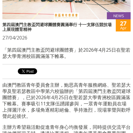
NEWS
27
第四屆澳門主教盃閃避球團體賽圓滿舉行 十一支隊伍競技場
Apr
上展現體育精神
27/04/2026
「第四屆澳門主教盃閃避球團體賽」於2026年4月25日在聖若
瑟大學青洲校區圓滿落下帷幕。
由澳門教區青年委員會主辦，鮑思高青年服務網絡、聖若瑟大
學及聖若瑟教區中學第六校協辦的「第四屆澳門主教盃閃避球
團體賽」，已於2026年4月25日在聖若瑟大學青洲校區圓滿落
下帷幕。賽事吸引11支隊伍踴躍參與，一眾青年運動員在場
上揮灑汗水，多場角逐精彩絕倫、爭持激烈，現場掌聲與歡呼
聲此起彼伏。
主辦方希望藉活動促進青年身心均衡發展，同時提供交流平台