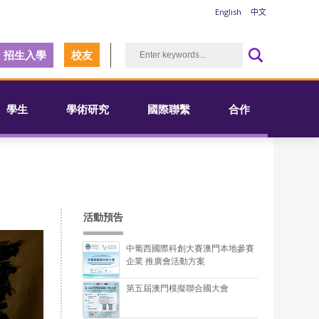
English
中文
招生入學
校友
學生
學術研究
國際聯繫
合作
活動預告
中葡西國際科創大賽澳門本地參賽
企業 推廣會活動方案
第五屆澳門模擬聯合國大會