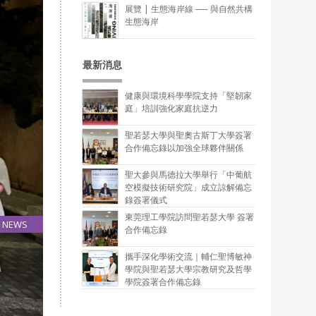
展覽 | 生態海岸線 ── 與自然共構
生態海岸
最新消息
健康與環境科學學院支持「堅韌家
庭」培訓強化家庭抗逆力
聖若瑟大學與聖奧古斯丁大學簽署
合作備忘錄以加強全球夥伴關係
聖大參與馬德拉大學舉行「中葡航
空模擬技術研究院」成立諒解備忘
錄簽署儀式
東莞理工學院訪問聖若瑟大學 簽署
NEWS
合作備忘錄
22
May
攜手深化學術交流｜輔仁聖博敏神
學院與聖若瑟大學宗教研究及哲學
學院簽署合作備忘錄
研究所畢