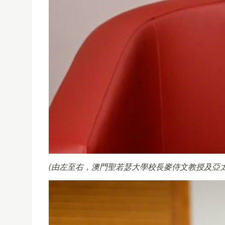
(由左至右，澳門聖若瑟大學校長麥侍文教授及亞太大學