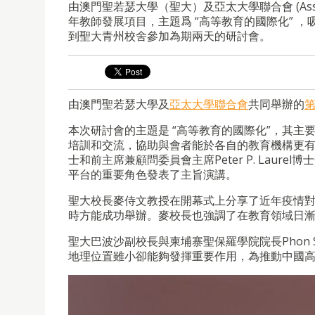
由澳門聖若瑟大學（聖大）及亞太大學聯合會 (Association of
年教師發展項目，主題爲 “高等教育的國際化” 
到聖大青州校舍參加為期兩天的研討會。
由澳門聖若瑟大學及
亞太大學聯合會
共同舉辦的
本次研討會的主題是
“
高等教育的國際化
”
，
其主
培訓和交流
，協助
與會者能於各自的教育機構更
士和前主席兼顧問委員會主席
Peter P. Laurel
博士
平台的重要角色發表了主旨演講
。
聖大校長麥侍文教授在開幕式上分享了近年疫情
時方能成功舉辦
。
麥校長也強調了在教育領域日
聖大巴波沙副校長與柬埔寨聖保羅學院院長
Phon 
地理位置雖小卻能夠發揮重要作用
，
為推動中國