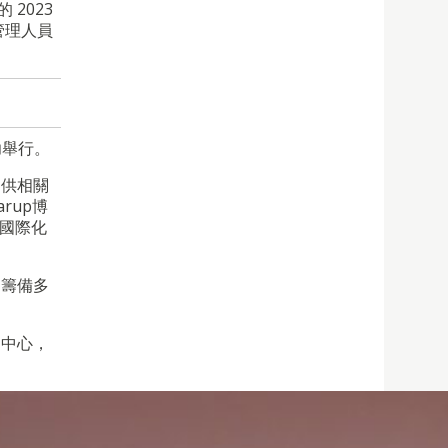
的 2023
管理人員
功舉行
。
提供相關
arup
博
國際化
，
籌備多
。
的中心
，