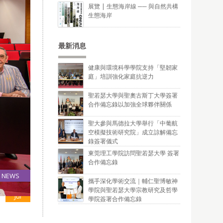
展覽 | 生態海岸線 ── 與自然共構
生態海岸
最新消息
健康與環境科學學院支持「堅韌家
庭」培訓強化家庭抗逆力
聖若瑟大學與聖奧古斯丁大學簽署
合作備忘錄以加強全球夥伴關係
聖大參與馬德拉大學舉行「中葡航
空模擬技術研究院」成立諒解備忘
錄簽署儀式
東莞理工學院訪問聖若瑟大學 簽署
合作備忘錄
NEWS
攜手深化學術交流｜輔仁聖博敏神
13
學院與聖若瑟大學宗教研究及哲學
Jul
學院簽署合作備忘錄