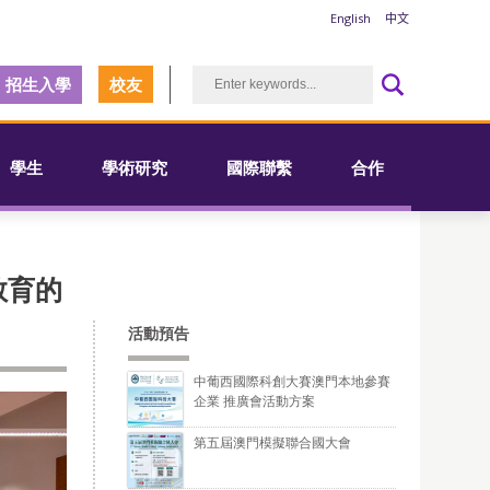
English
中文
招生入學
校友
學生
學術研究
國際聯繫
合作
教育的
活動預告
中葡西國際科創大賽澳門本地參賽
企業 推廣會活動方案
第五屆澳門模擬聯合國大會