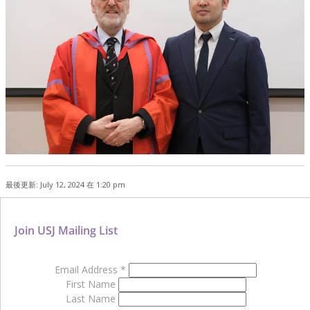
最後更新: July 12, 2024 在 1:20 pm
Join USJ Mailing List
Email Address
*
First Name
Last Name