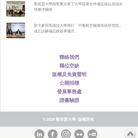
聖若瑟大學與聖奧古斯丁大學簽署合作備忘錄以加強全
球夥伴關係
聖大參與馬德拉大學舉行「中葡航空模擬技術研究院」
成立諒解備忘錄簽署儀式
聯絡我們
職位空缺
版權及免責聲明
公開招標
發展事務處
證書驗證
©2026 聖若瑟大學, 版權所有.