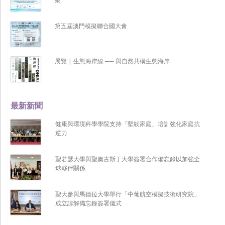
第五屆澳門模擬聯合國大會
展覽 | 生態海岸線 ── 與自然共構生態海岸
最新新聞
健康與環境科學學院支持「堅韌家庭」培訓強化家庭抗
逆力
聖若瑟大學與聖奧古斯丁大學簽署合作備忘錄以加強全
球夥伴關係
聖大參與馬德拉大學舉行「中葡航空模擬技術研究院」
成立諒解備忘錄簽署儀式