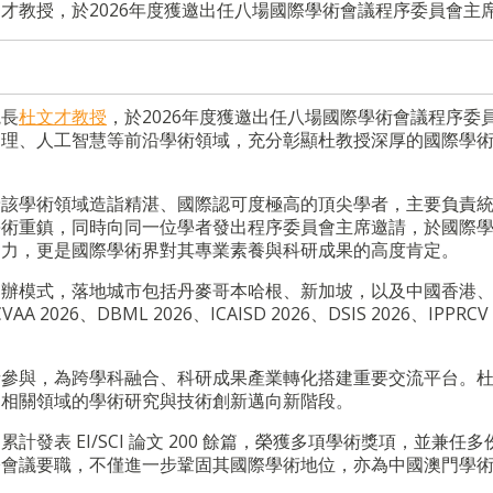
才教授，於2026年度獲邀出任八場國際學術會議程序委員會主
院長
杜文才教授
，於2026年度獲邀出任八場國際學術會議程序委
處理、人工智慧等前沿學術領域，充分彰顯杜教授深厚的國際學
予該學術領域造詣精湛、國際認可度極高的頂尖學者，主要負責
學術重鎮，同時向同一位學者發出程序委員會主席邀請，於國際
召力，更是國際學術界對其專業素養與科研成果的高度肯定。
舉辦模式，落地城市包括丹麥哥本哈根、新加坡，以及中國香港
A 2026、DBML 2026、ICAISD 2026、DSIS 2026、IPPRCV
者參與，為跨學科融合、科研成果產業轉化搭建重要交流平台。
力相關領域的學術研究與技術創新邁向新階段。
表 EI/SCI 論文 200 餘篇，榮獲多項學術獎項，並兼任多
際會議要職，不僅進一步鞏固其國際學術地位，亦為中國澳門學