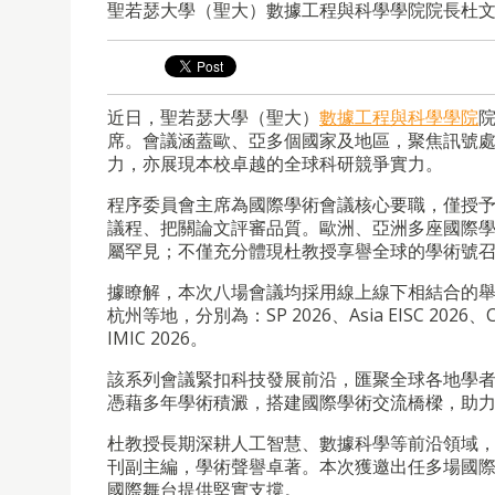
聖若瑟大學（聖大）數據工程與科學學院院長杜文
近日，聖若瑟大學（聖大）
數據工程與科學學院
席。會議涵蓋歐、亞多個國家及地區，聚焦訊號
力，亦展現本校卓越的全球科研競爭實力。
程序委員會主席為國際學術會議核心要職，僅授
議程、把關論文評審品質。歐洲、亞洲多座國際
屬罕見；不僅充分體現杜教授享譽全球的學術號
據瞭解，本次八場會議均採用線上線下相結合的
杭州等地，分別為：SP 2026、Asia EISC 2026、CVA
IMIC 2026。
該系列會議緊扣科技發展前沿，匯聚全球各地學
憑藉多年學術積澱，搭建國際學術交流橋樑，助
杜教授長期深耕人工智慧、數據科學等前沿領域，累計發
刊副主編，學術聲譽卓著。本次獲邀出任多場國
國際舞台提供堅實支撐。