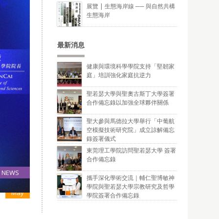
展覽 | 生態海岸線 ── 與自然共構
生態海岸
最新消息
健康與環境科學學院支持「堅韌家
庭」培訓強化家庭抗逆力
聖若瑟大學與聖奧古斯丁大學簽署
合作備忘錄以加強全球夥伴關係
聖大參與馬德拉大學舉行「中葡航
空模擬技術研究院」成立諒解備忘
錄簽署儀式
東莞理工學院訪問聖若瑟大學 簽署
合作備忘錄
NEWS
攜手深化學術交流｜輔仁聖博敏神
08
學院與聖若瑟大學宗教研究及哲學
May
學院簽署合作備忘錄