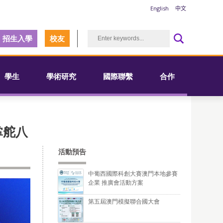
English
中文
招生入學
校友
學生
學術研究
國際聯繫
合作
掌舵八
活動預告
中葡西國際科創大賽澳門本地參賽
企業 推廣會活動方案
第五屆澳門模擬聯合國大會