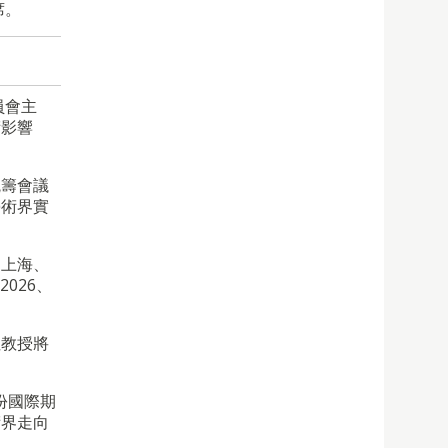
席。
員會主
術影響
統籌會議
學術界實
、上海、
 2026、
杜教授將
份國際期
術界走向