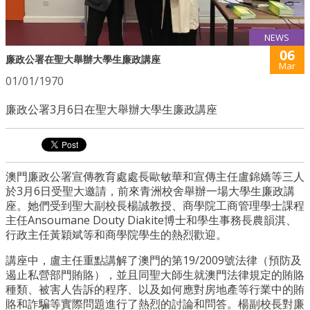
NEWS
06
廉政公署在聖大舉辦大學生廉政講座
Mar
01/01/1970
廉政公署3月6日在聖大舉辦大學生廉政講座
澳門廉政公署宣傳教育處處長歐敏華和宣傳主任盧錦嬌等三人
於3月6日受聖大邀請，前來青洲校舍舉辦一場大學生廉政講
座。她們受到聖大副校長楊誠教授、商學院工商管理學士課程
主任Ansoumane Douty Diakite博士和學生事務長農韻淇、
行政主任黃穎斌等和商學院學生的熱烈歡迎。
講座中，盧主任重點講解了澳門的第19/2009號法律（預防及
遏止私營部門賄賂），並且同聖大師生就澳門法律規定的賄賂
種類、被害人告訴的程序、以及如何應對房地產等行業中的賄
賂和詐騙等實際問題進行了熱烈的討論和問答。楊副校長對廉