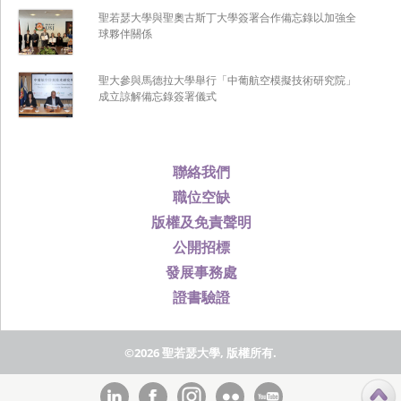
聖若瑟大學與聖奧古斯丁大學簽署合作備忘錄以加強全
球夥伴關係
聖大參與馬德拉大學舉行「中葡航空模擬技術研究院」
成立諒解備忘錄簽署儀式
聯絡我們
職位空缺
版權及免責聲明
公開招標
發展事務處
證書驗證
©2026 聖若瑟大學, 版權所有.