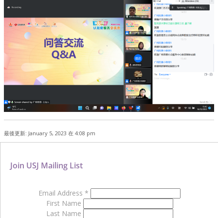
最後更新: January 5, 2023 在 4:08 pm
Join USJ Mailing List
Email Address
*
First Name
Last Name