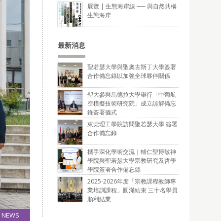
展覽 | 生態海岸線 ── 與自然共構
生態海岸
最新消息
聖若瑟大學與聖奧古斯丁大學簽署
合作備忘錄以加強全球夥伴關係
聖大參與馬德拉大學舉行「中葡航
空模擬技術研究院」成立諒解備忘
錄簽署儀式
東莞理工學院訪問聖若瑟大學 簽署
合作備忘錄
攜手深化學術交流｜輔仁聖博敏神
學院與聖若瑟大學宗教研究及哲學
學院簽署合作備忘錄
2025-2026年度「宗教課程教師專
業培訓課程」圓滿結束 三十名學員
順利結業
NEWS