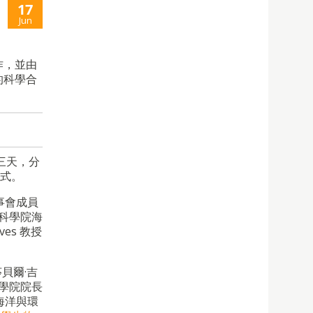
17
Jun
作，並由
的科學合
三天，分
幕式。
事會成員
國科學院海
es 教授
貝爾·吉
術學院院長
海洋與環