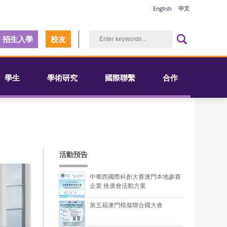
English
中文
招生入學
校友
學生
學術研究
國際聯繫
合作
活動預告
中葡西國際科創大賽澳門本地參賽
企業 推廣會活動方案
第五屆澳門模擬聯合國大會