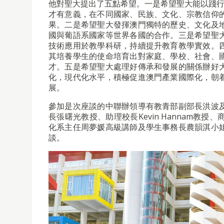
他對聖大提出了五點希望。一是希望聖大能以踐行
才有意義，在不同國家、民族、文化、宗教信仰
果。二是希望聖大發揮澳門獨特的歷史、文化及
國與葡語系國家等世界各國的合作。三是希望聖
技術應用於教學科研，持續提升教育教學實效。
其培養學生的使命培育出對家庭、學校、社會、
才。五是希望聖大處理好傳承和發展的關係辦好
化，現代化水平，積極促進澳門產業國際化，朝
展。
參加是次座談的中聯辦領導有教青部副部長洪波
長張曙光教授、助理校長Kevin Hannam
化系主任周夢媛高級講師及學生事務長農韻淇小
談。