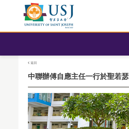
返回
中聯辦傅自應主任一行於聖若瑟