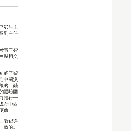
李斌生主
室副主任
考察了智
生親切交
介紹了聖
足中國澳
高教策略，融
的體驗國
力推行一
成為中西
使命。
主教倡導
念一致的。