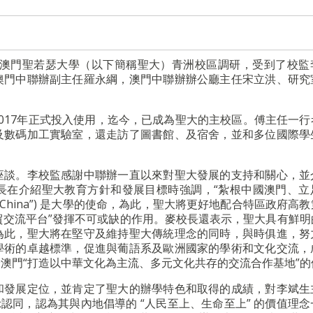
到澳門聖若瑟大學（以下簡稱聖大）青洲校區調研，受到了校監
澳門中聯辦副主任羅永綱，澳門中聯辦辦公廳主任宋立洪、研究
017年正式投入使用，迄今，已成為聖大的主校區。傅主任一行
及數碼加工實驗室，還走訪了圖書館、及宿舍，並和多位國際學
座談。李校監感謝中聯辦一直以來對聖大發展的支持和關心，並
長在介紹聖大教育方針和發展目標時強調，“紮根中國澳門、立
or Macau China”) 是大學的使命，為此，聖大將更好地配合特區政府
經貿交流平台”發揮不可或缺的作用。麥校長還表示，聖大具有鮮明
為此，聖大將在堅守及維持聖大傳統理念的同時，與時俱進，努
學術的卓越標準，促進與葡語系及歐洲國家的學術和文化交流，
澳門“打造以中華文化為主流、多元文化共存的交流合作基地”的
和發展定位，並肯定了聖大的辦學特色和取得的成績，對李斌生
認同，認為其與內地倡導的 “人民至上、生命至上” 的價值理