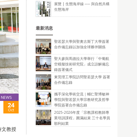
展覽 | 生態海岸線 ── 與自然共構
生態海岸
最新消息
聖若瑟大學與聖奧古斯丁大學簽署
合作備忘錄以加強全球夥伴關係
聖大參與馬德拉大學舉行「中葡航
空模擬技術研究院」成立諒解備忘
錄簽署儀式
東莞理工學院訪問聖若瑟大學 簽署
合作備忘錄
攜手深化學術交流｜輔仁聖博敏神
NEWS
學院與聖若瑟大學宗教研究及哲學
24
學院簽署合作備忘錄
Oct
2025-2026年度「宗教課程教師專
業培訓課程」圓滿結束 三十名學員
順利結業
侍文教授