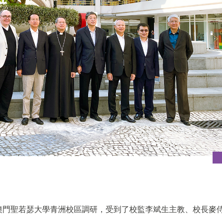
到澳門聖若瑟大學青洲校區調研，受到了校監李斌生主教、校長麥