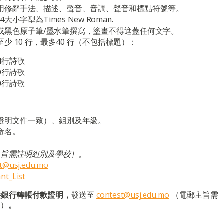
用修辭手法、描述、聲音、音調、聲音和標點符號等。
字型為Times New Roman.
或黑色原子筆/墨水筆撰寫，塗畫不得遮蓋任何文字。
 10 行，最多40 行（不包括標題）：
4行詩歌
0行詩歌
0行詩歌
證明文件一致）、組別及年級。
命名。
主旨需註明組別及學校）
。
t@usj.edu.mo
t_List
供
銀
行轉帳付款證明
，
發送至
contest@usj.edu.mo
（電郵主旨需
校
）
。