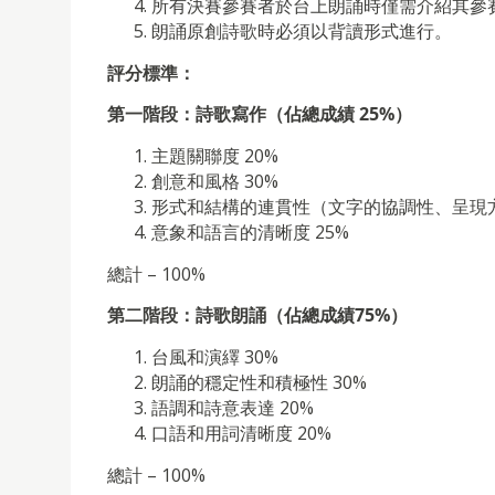
所有決賽參賽者於台上朗誦時僅需介紹其參
朗誦原創詩歌時必須以背讀形式進行。
評分標準：
第一階段：詩歌寫作（佔總成績
25%
）
主題關聯度 20%
創意和風格 30%
形式和結構的連貫性（文字的協調性、呈現方
意象和語言的清晰度 25%
總計 – 100%
第二階段：詩歌朗誦（佔總成績
75%
）
台風和演繹 30%
朗誦的穩定性和積極性 30%
語調和詩意表達 20%
口語和用詞清晰度 20%
總計 – 100%