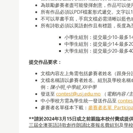
為鼓勵參賽者盡可能發揮創意，作品可以使
所有作品必須以PDF檔案形式遞交。文字以14大小
不可以草書手寫，手寫文檔必需清晰以藍色
所有詩歌必須以英語創作且有標題，長度為至少
小學生組別：提交最少10-最多1
中學生組別：提交最少14-最多2
大學生組別：提交最少20-最多4
提交作品要求：
文檔內容左上角需包括參賽者姓名（跟身分
文檔名稱請以參賽者姓名、組別及學校名稱
例：
陳小明
_
中學組
_XX
中學
發送至
contest@usj.edu.mo
（
電郵
內
容
/
中小學校方需為學生統一發送作品至
contes
參賽者名單樣本下載：
參賽者名單_Participan
**
請於
2024年3月15日或之前親臨本校
付費或提
三屆全澳英語詩歌創作朗誦比賽報名費組別
及
學