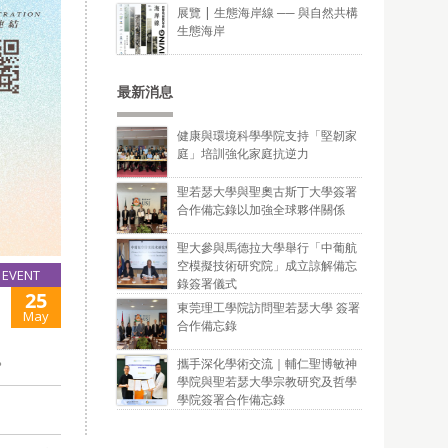
展覽 | 生態海岸線 ── 與自然共構
生態海岸
最新消息
健康與環境科學學院支持「堅韌家
庭」培訓強化家庭抗逆力
聖若瑟大學與聖奧古斯丁大學簽署
合作備忘錄以加強全球夥伴關係
聖大參與馬德拉大學舉行「中葡航
空模擬技術研究院」成立諒解備忘
EVENT
錄簽署儀式
25
東莞理工學院訪問聖若瑟大學 簽署
May
合作備忘錄
。
攜手深化學術交流｜輔仁聖博敏神
學院與聖若瑟大學宗教研究及哲學
學院簽署合作備忘錄