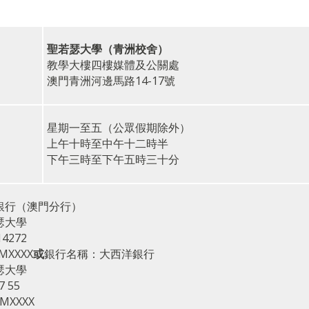
聖若瑟大學（青洲校舍）
教學大樓四樓媒體及公關處
澳門青洲河邊馬路14-17號
星期一至五（公眾假期除外）
上午十時至中午十二時半
下午三時至下午五時三十分
銀行（澳門分行）
瑟大學
4272
XXXX
或
銀行名稱：大西洋銀行
瑟大學
7 55
MXXXX