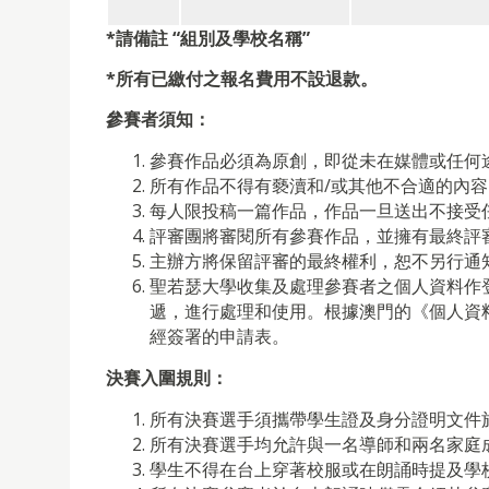
*
請
備
註
“組別及學校名稱
”
*所有已繳付之
報名
費用不設退款
。
參賽者須知：
參賽作品必須為原創，即從未在媒體或任何
所有作品不得有褻瀆和/或其他不合適的內容
每人限投稿一篇作品，作品一旦送出不接受
評審團將審閱所有參賽作品，並擁有最終評
主辦方將保留評審的最終權利，恕不另行通
聖若瑟大學收集及處理參賽者之個人資料作
遞，進行處理和使用。根據澳門的《個人資
經簽署的申請表。
決賽入圍規則：
所有決賽選手須攜帶學生證及身分證明文件
所有決賽選手均允許與一名導師和兩名家庭
學生不得在台上穿著校服或在朗誦時提及學