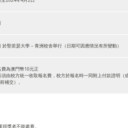
日至2024年4月2日
日
25日 於聖若瑟大學 – 青洲校舍舉行（日期可因應情況有所變動）
費為澳門幣10元正
必須由校方統一收取報名費，校方於報名時一同附上付款證明（或於
之前補交）。
軍得獎者不能參賽。