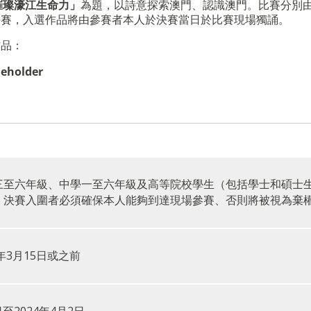
璀璨濠江生命力」
為題，以詩意探索澳門、認識澳門。比賽分別
決賽，入選作品將由參賽者本人於決賽當日於比賽現場獨誦。
作品：
Beholder
三至六年級、中學一至六年級及高等院校學生（包括學士和碩士生,
。決賽入圍者必須確保本人能夠到達現場參賽、否則將被視為棄
年3月15日或之前