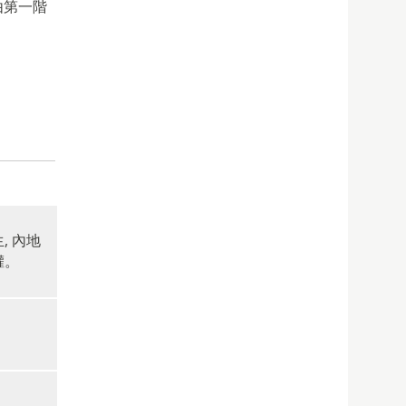
由第一階
 內地
權。