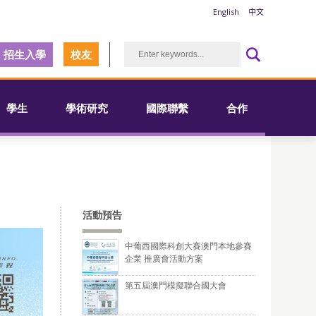
English
中文
招生入學
校友
學生
學術研究
國際聯繫
合作
活動預告
中葡西國際科創大賽澳門本地參賽
企業 推廣會活動方案
第五屆澳門模擬聯合國大會