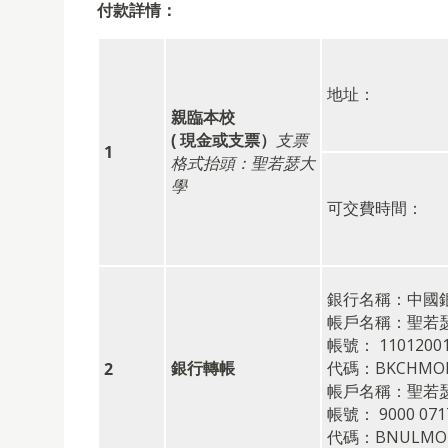
付款詳情：
地址：
親臨本校
(
現金或支票）
支票
1
格式
抬頭：聖若瑟大
學
可交費時間：
銀行名稱：中國
帳戶名稱：聖若
帳號： 11012001
銀行轉帳
代碼：BKCHMOM
2
帳戶名稱：聖若
帳號： 9000 071
代碼：BNULMO