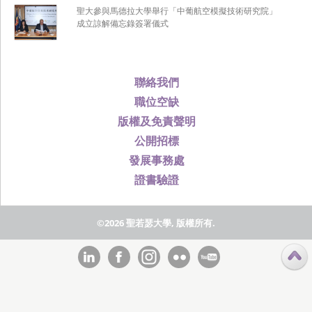
聖大參與馬德拉大學舉行「中葡航空模擬技術研究院」
成立諒解備忘錄簽署儀式
聯絡我們
職位空缺
版權及免責聲明
公開招標
發展事務處
證書驗證
©2026 聖若瑟大學, 版權所有.