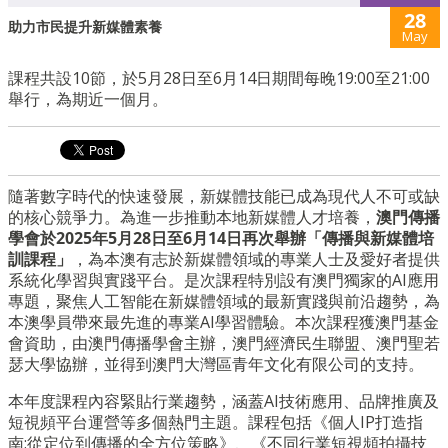
28
助力市民提升新媒體素養
May
課程共設10節，於5月28日至6月14日期間每晚19:00至21:00
舉行，為期近一個月。
隨著數字時代的快速發展，新媒體技能已成為現代人不可或缺
的核心競爭力。為進一步推動本地新媒體人才培養，
澳門傳播
學會於2025年5月28日至6月14日再次舉辦「傳播與新媒體培
訓課程」
，為本澳有志於新媒體領域的專業人士及愛好者提供
系統化學習與實踐平台。是次課程特別設有澳門獨家的AI應用
專題，聚焦人工智能在新媒體領域的最新實踐與前沿趨勢，為
本澳學員帶來最先進的專業AI學習體驗。本次課程獲澳門基金
會資助，由澳門傳播學會主辦，澳門經濟民生聯盟、澳門聖若
瑟大學協辦，並得到澳門大灣區青年文化有限公司的支持。
本年度課程內容緊貼行業趨勢，涵蓋AI技術應用、品牌推廣及
短視頻平台運營等多個熱門主題。課程包括《個人IP打造指
南:從定位到傳播的全方位策略》、《不同行業短視頻拍攝技