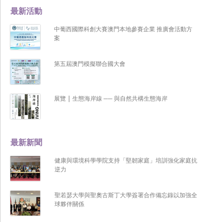
最新活動
中葡西國際科創大賽澳門本地參賽企業 推廣會活動方
案
第五屆澳門模擬聯合國大會
展覽 | 生態海岸線 ── 與自然共構生態海岸
最新新聞
健康與環境科學學院支持「堅韌家庭」培訓強化家庭抗
逆力
聖若瑟大學與聖奧古斯丁大學簽署合作備忘錄以加強全
球夥伴關係