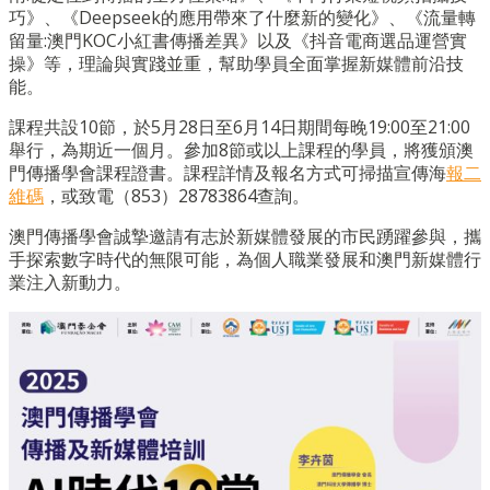
巧》、《Deepseek的應用帶來了什麼新的變化》、《流量轉
留量:澳門KOC小紅書傳播差異》以及《抖音電商選品運營實
操》等，理論與實踐並重，幫助學員全面掌握新媒體前沿技
能。
課程共設10節，於5月28日至6月14日期間每晚19:00至21:00
舉行，為期近一個月。參加8節或以上課程的學員，將獲頒澳
門傳播學會課程證書。課程詳情及報名方式可掃描宣傳海
報二
維碼
，或致電（853）28783864查詢。
澳門傳播學會誠摯邀請有志於新媒體發展的市民踴躍參與，攜
手探索數字時代的無限可能，為個人職業發展和澳門新媒體行
業注入新動力。