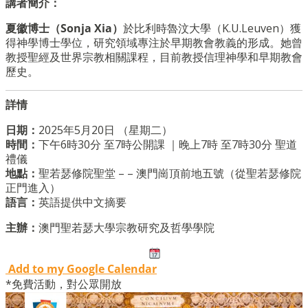
講者簡介：
夏徽博士（Sonja Xia）
於比利時魯汶大學（K.U.Leuven）獲
得神學博士學位，研究領域專注於早期教會教義的形成。她曾
教授聖經及世界宗教相關課程，目前教授信理神學和早期教會
歷史。
詳情
日期：
2025年5月20日 （星期二）
時間：
下午6時30分 至7時公開課 ｜晚上7時 至7時30分 聖道
禮儀
地點：
聖若瑟修院聖堂 – – 澳門崗頂前地五號（從聖若瑟修院
正門進入）
語言：
英語提供中文摘要
主辦：
澳門聖若瑟大學宗教研究及哲學學院
Add to my Google Calendar
*免費活動，對公眾開放