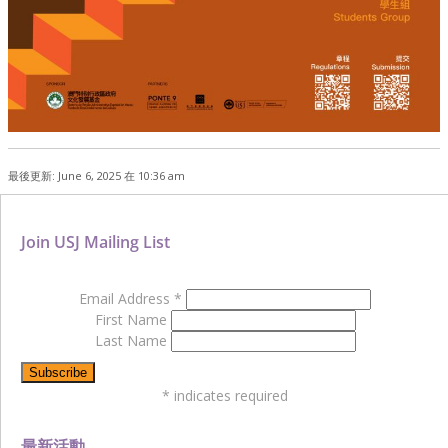
最後更新: June 6, 2025 在 10:36 am
Join USJ Mailing List
Email Address
*
First Name
Last Name
*
indicates required
最新活動