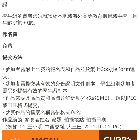
證。
學生組的參者必須就讀於本地或海外高等教育機構或中學，且
年齡少於30歲。
報名費
免費
提交方法
•
參加者需附上比賽的報名表和作品並於網上Google form遞
交。
•
參加者需提交其有效的身份證明文件副本，學生組別參加者
需另外提供有效的學生證副本。
•
作品需要具高品質和高圖片解析度(不低於2MB) 。應以JPEG
或TIFF格式提交。
•
參賽作品的檔案名稱需依格式命名:
作品編號_參賽者姓名_命題_拍攝地點_拍攝日期
（例如: 01_王小明_中西交融_大三巴_2021-10-01.JPG）