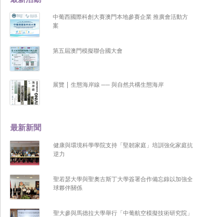
中葡西國際科創大賽澳門本地參賽企業 推廣會活動方
案
第五屆澳門模擬聯合國大會
展覽 | 生態海岸線 ── 與自然共構生態海岸
最新新聞
健康與環境科學學院支持「堅韌家庭」培訓強化家庭抗
逆力
聖若瑟大學與聖奧古斯丁大學簽署合作備忘錄以加強全
球夥伴關係
聖大參與馬德拉大學舉行「中葡航空模擬技術研究院」