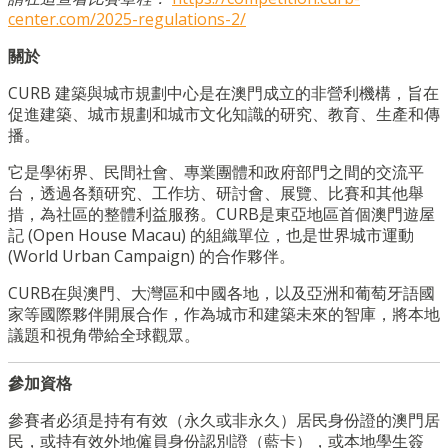
center.com/2025-regulations-2/
關於
CURB 建築與城市規劃中心是在澳門成立的非營利機構，旨在
促進建築、城市規劃和城市文化知識的研究、教育、生產和傳
播。
它是學術界、民間社會、專業團體和政府部門之間的交流平
台，透過各類研究、工作坊、研討會、展覽、比賽和其他舉
措，為社區的整體利益服務。CURB是東亞地區首個澳門遊屋
記 (Open House Macau) 的組織單位，也是世界城市運動
(World Urban Campaign) 的合作夥伴。
CURB在與澳門、大灣區和中國各地，以及亞洲和葡萄牙語國
家等國際夥伴開展合作，作為城市和建築未來的智庫，將本地
議題和視角帶給全球觀眾。
參加資格
參賽者必須是持有有效（永久或非永久）居民身份證的澳門居
民，或持有效外地僱員身份認別證（藍卡），或本地學生簽