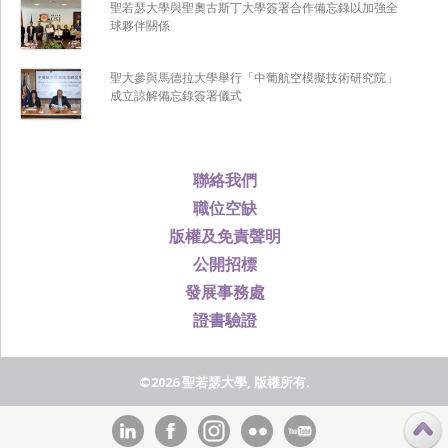
聖若瑟大學與聖奧古斯丁大學簽署合作備忘錄以加強全
球夥伴關係
聖大參與馬德拉大學舉行「中葡航空模擬技術研究院」
成立諒解備忘錄簽署儀式
聯絡我們
職位空缺
版權及免責聲明
公開招標
發展事務處
證書驗證
©2026 聖若瑟大學, 版權所有.