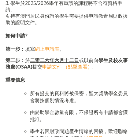
3. 學生於2025/2026學年有重讀的課程將不合符資格申
請。
4. 持有澳門居民身份證的學生需要提供申請教青局財政援
助的證明文件。
如何申請?
第一步：
填寫
網上申請表
。
第二步：
於
二零二六年六月十二日
或以前向
學生及校友事
務處(OSAA)
提交
申請文件 （點擊查看）
:
重要信息
所有提交的資料將被保密，聖大獎助學金委員
會將按個別情況考慮。
由於助學金數量有限，不保證所有申請都會獲
批准。
學生若因財政問題產生情緒的困擾，歡迎聯絡