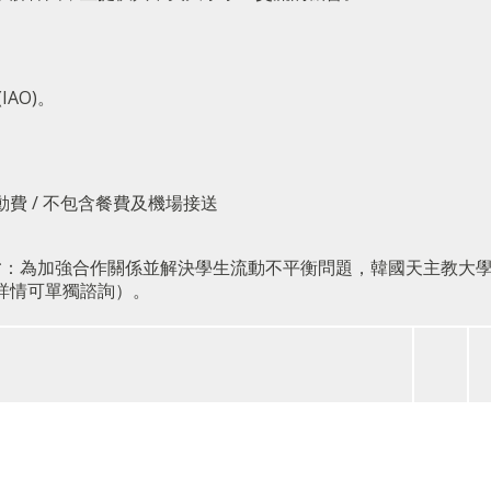
AO)。
費 / 不包含餐費及機場接送
*：為加強合作關係並解決學生流動不平衡問題，韓國天主教大
詳情可單獨諮詢）。