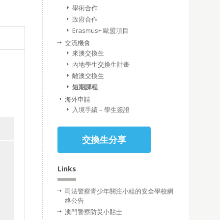
學術合作
政府合作
Erasmus+ 歐盟項目
交流機會
來澳交換生
內地學生交換生計畫
離澳交換生
短期課程
海外申請
入境手續 – 學生簽證
交換生分享
Links
司法警察青少年關注小組的安全學校網
絡公告
澳門警察防災小貼士