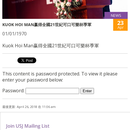
NEWS
23
KUOK HOI MAN赢得全國21世紀可口可樂杯季軍
Apr
01/01/1970
Kuok Hoi Man赢得全國21世紀可口可樂杯季軍
This content is password protected. To view it please
enter your password below:
Password:
最後更新: April 26, 2018 在 11:06 am
Join USJ Mailing List