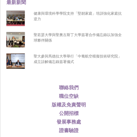
最新新聞
健康與環境科學學院支持「堅韌家庭」培訓強化家庭抗
逆力
聖若瑟大學與聖奧古斯丁大學簽署合作備忘錄以加強全
球夥伴關係
聖大參與馬德拉大學舉行「中葡航空模擬技術研究院」
成立諒解備忘錄簽署儀式
聯絡我們
職位空缺
版權及免責聲明
公開招標
發展事務處
證書驗證