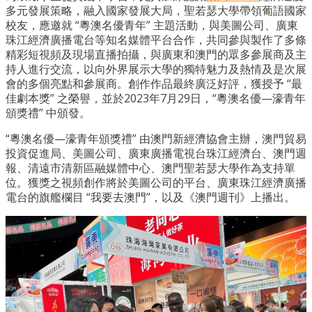
多元發展策略，融入國家發展大局，聖若瑟大學帶領葡語國家
校友，應邀就 “粵澳名優青年” 主題活動，與美圖公司、廣東
珠江經濟廣播電台等知名媒體平台合作，共同參與製作了多條
精彩短視頻及現場直播拍攝，與廣東和澳門的眾多參展商及主
持人進行交流，以向外界展示大學的獨特魅力及熱情及是次展
會的多個亮點和參展商。創作作品最終廣泛好評，獲授予 “最
佳劇本獎” 之榮譽，並於2023年7月29日，“粵澳名優—濠青年
頒獎禮” 中頒發。
“粵澳名優—濠青年頒獎禮” 由澳門新經濟協會主辦，澳門貿易
投資促進局、美圖公司、廣東廣播電視台珠江經濟台、澳門週
報、清遠市清新區融媒體中心、澳門聖若瑟大學作為支持單
位。獲獎之視頻創作將於美圖公司的平台、廣東珠江經濟廣播
電台的旗艦欄目 “我要去澳門”，以及《澳門週刊》上播出。