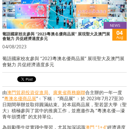
NEWS
04
葡語國家校友參與 “2023粵澳名優商品展” 展現聖大及澳門展
Aug
會魅力 共促經濟適度多元
04/08/2023
葡語國家校友參與 “2023粵澳名優商品展” 展現聖大及澳門展
會魅力 共促經濟適度多元
由
澳門貿易投資促進局
、
廣東省商務廳聯
合主辦的一年一度
“
粵澳名優商品展
”﹙下稱： “商品展” ﹚於 2023年7月27至30
日期間舉辦並取得圓滿結束。於本屆商品展，聖若瑟大學（聖
大）積極參與了當中的推廣工作，並應邀作為 “粵澳名優—濠
青年頒獎禮” 的支持單位。
為鼓勵學生從實踐中學習，尤其加深認識
澳門 “1+4”
經濟適度