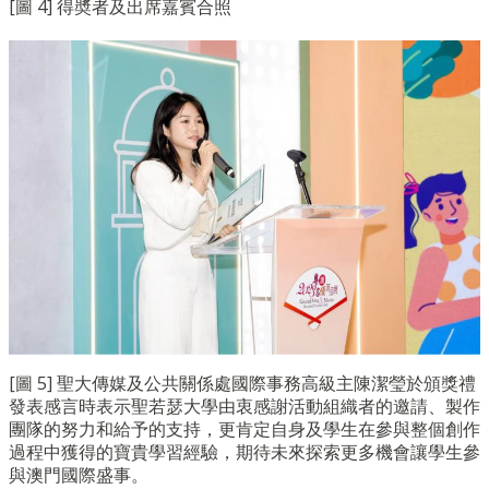
[圖 4] 得奬者及出席嘉賓合照
[圖 5] 聖大傳媒及公共關係處國際事務高級主陳潔瑩於頒獎禮
發表感言時表示聖若瑟大學由衷感謝活動組織者的邀請、製作
團隊的努力和給予的支持，更肯定自身及學生在參與整個創作
過程中獲得的寶貴學習經驗，期待未來探索更多機會讓學生參
與澳門國際盛事。