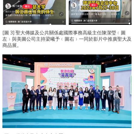
[圖 3] 聖大傳媒及公共關係處國際事務高級主任陳潔瑩﹙圖
左﹚與美圖公司主持梁曦予﹙圖右﹚一同於影片中推廣聖大及
商品展。