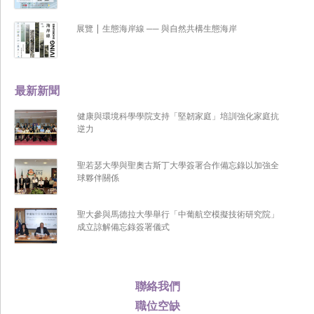
展覽 | 生態海岸線 ── 與自然共構生態海岸
最新新聞
健康與環境科學學院支持「堅韌家庭」培訓強化家庭抗
逆力
聖若瑟大學與聖奧古斯丁大學簽署合作備忘錄以加強全
球夥伴關係
聖大參與馬德拉大學舉行「中葡航空模擬技術研究院」
成立諒解備忘錄簽署儀式
聯絡我們
職位空缺