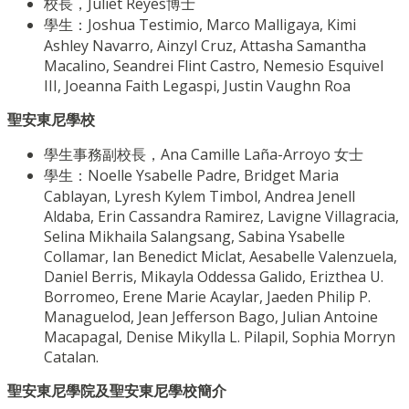
校長，Juliet Reyes博士
學生：Joshua Testimio, Marco Malligaya, Kimi
Ashley Navarro, Ainzyl Cruz, Attasha Samantha
Macalino, Seandrei Flint Castro, Nemesio Esquivel
III, Joeanna Faith Legaspi, Justin Vaughn Roa
聖安東尼學校
學生事務副校長，Ana Camille Laña-Arroyo 女士
學生：Noelle Ysabelle Padre, Bridget Maria
Cablayan, Lyresh Kylem Timbol, Andrea Jenell
Aldaba, Erin Cassandra Ramirez, Lavigne Villagracia,
Selina Mikhaila Salangsang, Sabina Ysabelle
Collamar, Ian Benedict Miclat, Aesabelle Valenzuela,
Daniel Berris, Mikayla Oddessa Galido, Erizthea U.
Borromeo, Erene Marie Acaylar, Jaeden Philip P.
Managuelod, Jean Jefferson Bago, Julian Antoine
Macapagal, Denise Mikylla L. Pilapil, Sophia Morryn
Catalan.
聖安東尼學院及聖安東尼學校簡介