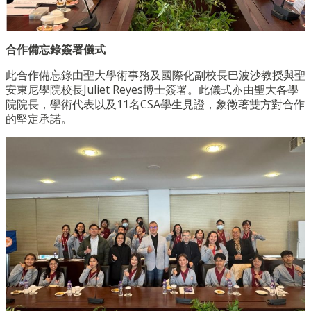
合作備忘錄簽署儀式
此合作備忘錄由聖大學術事務及國際化副校長巴波沙教授與聖
安東尼學院校長Juliet Reyes博士簽署。此儀式亦由聖大各學
院院長，學術代表以及11名CSA學生見證，象徵著雙方對合作
的堅定承諾。