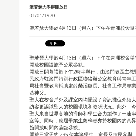
聖若瑟大學辦開放日
01/01/1970
聖若瑟大學於4月13日（週六）下午在青洲校舍舉
聖若瑟大學於4月13日（週六）下午在青洲校舍舉
開放校園設施予公眾參觀。
開放日開幕禮於下午2時半舉行，
由澳門教區主教
民政府駐澳門特別行政區聯絡辦公室教育與青年
局社會暨教育輔助處薛榮滔處長、
社會工作局專
基神父。
聖大在校舍戶外及課室內均擺設了資訊攤位介紹
訪客更認識聖大的校園環境和教研狀況。此外，
聖大來自世界各地的導師和學生合力製作了一連
室等。
同時，
應屆畢業生黎梓豐亦於校園內的黃
館開放時間內蒞臨參觀。
開放日當天約 235 位本澳學生、家長及市民參與