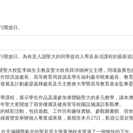
行開放日。
行開放日。
為有意入讀聖大的同學提供入學及各項課程的最新資
暨聖大校監李斌生主教及聖大校長薛沛德神父主禮，
同場嘉賓包
工作部洪波處長、高等教育局資源及學生福利處岑曉東處長、
教
業發展及計劃處梁嘉輝處長及天主教會大學暨高等教育
基金監事
大學課程，
展示學生作品及讓參加者體驗聖大的多元教學，
讓本
今年聖大更開放了宿舍樓層及健身室等校園設施讓訪客觀摩。
串的精彩活動，
包括遊戲、工作坊和趣味實驗、參觀圖書館、宿
昇雄展覽室舉辦個人畢業成果展，
展期至本月27日，歡迎公眾於
，
在充滿國際氣息的聖若瑟大學青洲校舍渡過了一個愉快的下午