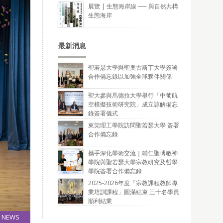
展覽 | 生態海岸線 ── 與自然共構
生態海岸
最新消息
聖若瑟大學與聖奧古斯丁大學簽署
合作備忘錄以加強全球夥伴關係
聖大參與馬德拉大學舉行「中葡航
空模擬技術研究院」成立諒解備忘
錄簽署儀式
東莞理工學院訪問聖若瑟大學 簽署
合作備忘錄
攜手深化學術交流｜輔仁聖博敏神
學院與聖若瑟大學宗教研究及哲學
學院簽署合作備忘錄
2025-2026年度「宗教課程教師專
業培訓課程」圓滿結束 三十名學員
順利結業
NEWS