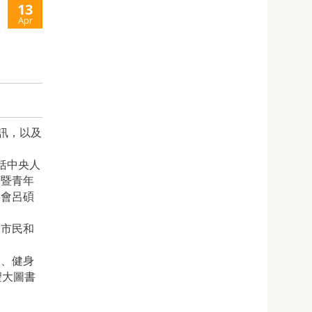
13
Apr
訊，
以及
括中央人
育暨青年
委會呂碩
澳市民和
舍、健身
聖大圖書
。