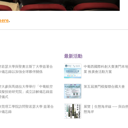
here
.
最新活動
聖若瑟大學與聖奧古斯丁大學簽署合
中葡西國際科創大賽澳門本
作備忘錄以加強全球夥伴關係
業 推廣會活動方案
聖大參與馬德拉大學舉行「中葡航空
第五屆澳門模擬聯合國大會
模擬技術研究院」成立諒解備忘錄簽
署儀式
東莞理工學院訪問聖若瑟大學 簽署合
展覽 | 生態海岸線 ── 與自
作備忘錄
態海岸