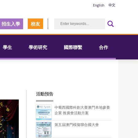
English
中文
招生入學
校友
學生
學術研究
國際聯繫
合作
活動預告
中葡西國際科創大賽澳門本地參賽
企業 推廣會活動方案
第五屆澳門模擬聯合國大會