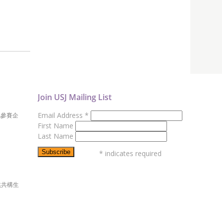
Join USJ Mailing List
Email Address
*
地參賽企
First Name
Last Name
*
indicates required
然共構生