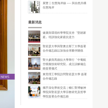
展覽 | 生態海岸線 ── 與自然共構
生態海岸
最新消息
健康與環境科學學院支持「堅韌家
庭」培訓強化家庭抗逆力
聖若瑟大學與聖奧古斯丁大學簽署
合作備忘錄以加強全球夥伴關係
聖大參與馬德拉大學舉行「中葡航
空模擬技術研究院」成立諒解備忘
錄簽署儀式
東莞理工學院訪問聖若瑟大學 簽署
NEWS
合作備忘錄
26
Aug
攜手深化學術交流｜輔仁聖博敏神
學院與聖若瑟大學宗教研究及哲學
學院簽署合作備忘錄