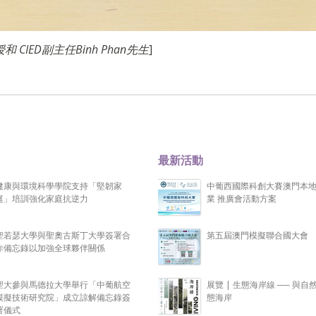
ED副主任Binh Phan先生
]
最新活動
健康與環境科學學院支持「堅韌家
中葡西國際科創大賽澳門本
庭」培訓強化家庭抗逆力
業 推廣會活動方案
聖若瑟大學與聖奧古斯丁大學簽署合
第五屆澳門模擬聯合國大會
作備忘錄以加強全球夥伴關係
聖大參與馬德拉大學舉行「中葡航空
展覽 | 生態海岸線 ── 與自
模擬技術研究院」成立諒解備忘錄簽
態海岸
署儀式