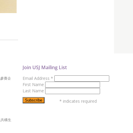
Join USJ Mailing List
Email Address
*
地參賽企
First Name
Last Name
*
indicates required
然共構生