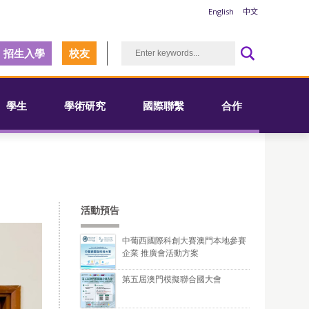
English
中文
招生入學
校友
學生
學術研究
國際聯繫
合作
活動預告
中葡西國際科創大賽澳門本地參賽
企業 推廣會活動方案
第五屆澳門模擬聯合國大會