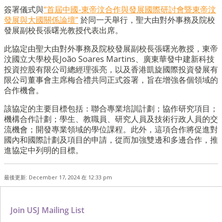
簽署儀式與
“首屆中國-東帝汶合作與發展國際研討會
暨
東帝汶
發展與大國關係論壇”
於同一天舉行，聖大由對外事務及院校
發展副校長張曙光教授代表出席。
此
協定
由
聖大由對外事務及院校發展副校長張曙光教授，
東帝
汶國立大學校長João Soares Martins、廣東華發中建新科技
投資控股有限公司總經理張亮，以及香
港凱旋國際投資發展有
限公司
董事會主席梅合禮共同正式簽署，旨在增強各個領域的
合作機會。
該協定的主要目標包括：聯合專業培訓計劃；協作研究項目；
機構合作計劃；學生、教職員、研究人員及技術行政人員的交
流機會；開發專業領域的學位課程。此外，這項合作將促進對
國
內
和國際計劃及項目的申請，從而加強雙邊和多邊合作，推
進
協定
中列明的目標。
最後更新: December 17, 2024 在 12:33 pm
Join USJ Mailing List