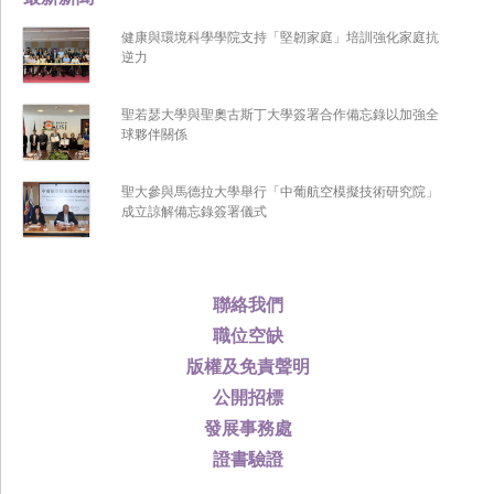
健康與環境科學學院支持「堅韌家庭」培訓強化家庭抗
逆力
聖若瑟大學與聖奧古斯丁大學簽署合作備忘錄以加強全
球夥伴關係
聖大參與馬德拉大學舉行「中葡航空模擬技術研究院」
成立諒解備忘錄簽署儀式
聯絡我們
職位空缺
版權及免責聲明
公開招標
發展事務處
證書驗證