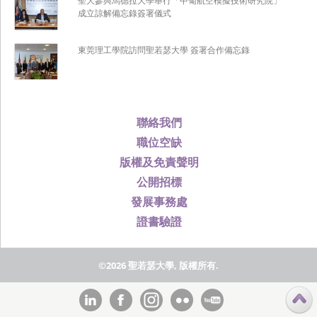
聖大參與馬德拉大學舉行「中葡航空模擬技術研究院」
成立諒解備忘錄簽署儀式
東莞理工學院訪問聖若瑟大學 簽署合作備忘錄
聯絡我們
職位空缺
版權及免責聲明
公開招標
發展事務處
證書驗證
©2026 聖若瑟大學, 版權所有.