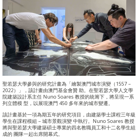
聖若瑟大學參與的研究計畫為「繪製澳門城市演變（
1557 –
2022
）」，該計畫由澳門基金會贊 助。在聖若瑟大學人文學
院建築設計系主任
Nuno Soares
教授的統籌下，將呈現一系
列立體模 型，以展現澳門
450
多年來的城市變遷。
該計畫基於一項為期五年的研究項目，由建築學士課程三年級
學生在課程模組
–
城市景觀演變 中執行。
Nuno Soares
教授
將與聖若瑟大學建築碩士專業的四名教職員工和十二名學生組
成的 團隊一起出席開幕式。