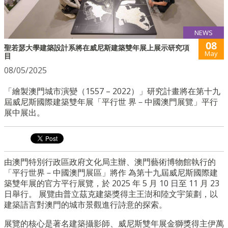
NEWS
08
聖若瑟大學建築設計系將在威尼斯建築雙年展上展示研究項
May
目
08/05/2025
「繪製澳門城市演變（1557 – 2022）」研究計畫將在第十九
屆威尼斯國際建築雙年展「平行世 界－中國澳門展覽」平行
展中展出。
由澳門特別行政區政府文化局主辦、澳門藝術博物館執行的
「平行世界－中國澳門展區」將作 為第十九屆威尼斯國際建
築雙年展的官方平行展覽，於
2025
年
5
月
10
日至
11
月
23
日舉行。 展覽由普立茲克建築獎得主王澍和陸文宇策劃，以
建築語言對澳門的城市景觀進行詩意的探索。
展覽的核心是著名建築攝影師、威尼斯雙年展金獅獎得主伊萬