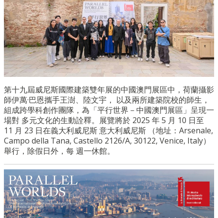
第十九屆威尼斯國際建築雙年展的中國澳門展區中，荷蘭攝影
師伊萬
·
巴恩攜手王澍、陸文宇， 以及兩所建築院校的師生，
組成跨學科創作團隊，為「平行世界－中國澳門展區」呈現一
場對 多元文化的生動詮釋。展覽將於
2025
年
5
月
10
日至
11
月
23
日在義大利威尼斯 意大利威尼斯
（地址：
Arsenale,
Campo della Tana, Castello 2126/A, 30122, Venice, Italy
）
舉行，除假日外，每 週一休館。