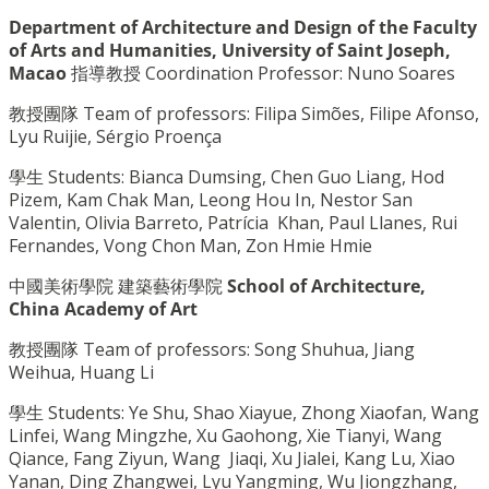
Department of Architecture and Design of the Faculty
of Arts and Humanities, University of Saint Joseph,
Macao
指導教授
Coordination Professor: Nuno Soares
教授團隊
Team of professors: Filipa Simões, Filipe Afonso,
Lyu Ruijie, Sérgio Proença
學生
Students: Bianca Dumsing, Chen Guo Liang, Hod
Pizem, Kam Chak Man, Leong Hou In, Nestor San
Valentin, Olivia Barreto, Patrícia Khan, Paul Llanes, Rui
Fernandes, Vong Chon Man, Zon Hmie Hmie
中國美術學院 建築藝術學院
School of Architecture,
China Academy of Art
教授團隊
Team of professors: Song Shuhua, Jiang
Weihua, Huang Li
學生
Students: Ye Shu, Shao Xiayue, Zhong Xiaofan, Wang
Linfei, Wang Mingzhe, Xu Gaohong, Xie Tianyi, Wang
Qiance, Fang Ziyun, Wang Jiaqi, Xu Jialei, Kang Lu, Xiao
Yanan, Ding Zhangwei, Lyu Yangming, Wu Jiongzhang,