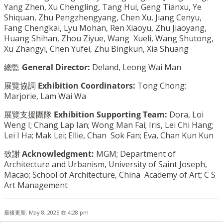
Yang Zhen, Xu Chengling, Tang Hui, Geng Tianxu, Ye
Shiquan, Zhu Pengzhengyang, Chen Xu, Jiang Cenyu,
Fang Chengkai, Lyu Mohan, Ren Xiaoyu, Zhu Jiaoyang,
Huang Shihan, Zhou Ziyue, Wang Xueli, Wang Shutong,
Xu Zhangyi, Chen Yufei, Zhu Bingkun, Xia Shuang
總監
General Director:
Deland, Leong Wai Man
展覽協調
Exhibition Coordinators:
Tong Chong;
Marjorie, Lam Wai Wa
展覽支援團隊
Exhibition Supporting Team:
Dora, Loi
Weng I; Chang Lap Ian; Wong Man Fai; Iris, Lei Chi Hang;
Lei I Ha; Mak Lei; Ellie, Chan Sok Fan; Eva, Chan Kun Kun
致謝
Acknowledgment:
MGM; Department of
Architecture and Urbanism, University of Saint Joseph,
Macao; School of Architecture, China Academy of Art; C S
Art Management
最後更新: May 8, 2025 在 4:28 pm