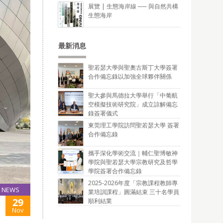
展覽 | 生態海岸線 ── 與自然共構
生態海岸
最新消息
聖若瑟大學與聖奧古斯丁大學簽署
合作備忘錄以加強全球夥伴關係
聖大參與馬德拉大學舉行「中葡航
空模擬技術研究院」成立諒解備忘
錄簽署儀式
東莞理工學院訪問聖若瑟大學 簽署
合作備忘錄
攜手深化學術交流｜輔仁聖博敏神
學院與聖若瑟大學宗教研究及哲學
學院簽署合作備忘錄
2025-2026年度「宗教課程教師專
NEWS
業培訓課程」圓滿結束 三十名學員
29
順利結業
Nov