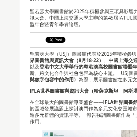
聖若瑟大學圖書館於2025年積極參與三項具影響
訊大會、中國上海交通大學主辦的第45屆IATU
盟年會暨青年學者論壇。
聖若瑟大學（USJ）圖書館代表於2025年積極
界圖書館與資訊大會（8月18-22）
、
中國上海交通
以及
香港中文大學舉行的粵港澳高校圖書館聯盟年會
新、跨文化合作與社會包容為核心主題。 USJ圖
與數字包容中的作用
》為題，展示圖書館在多元
IFLA世界圖書館與資訊大會（哈薩克斯坦 阿斯
在全球最大的圖書館專業盛會——
IFLA世界圖書
於區域發展議題上探討澳門作為多元文化交匯城
進多元群體的資訊平等。 報告強調圖書館作為「
作用。