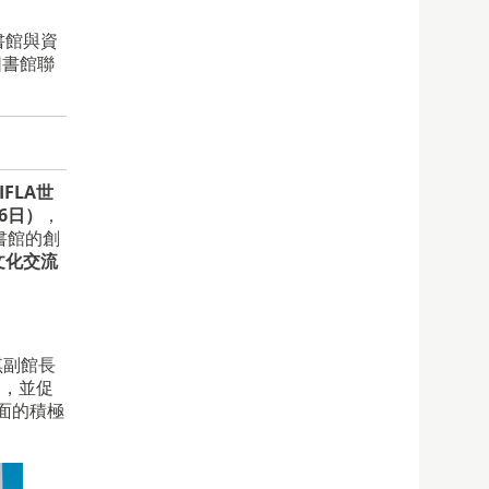
書館與資
圖書館聯
FLA世
6日）
，
書館的創
文化交流
琪副館長
容，並促
面的積極