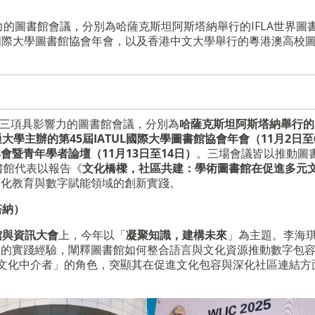
力的圖書館會議，分別為哈薩克斯坦阿斯塔納舉行的IFLA世界圖
L國際大學圖書館協會年會，以及香港中文大學舉行的粵港澳高校
參與三項具影響力的圖書館會議，分別為
哈薩克斯坦阿斯塔納舉行的I
大學主辦的第45屆IATUL國際大學圖書館協會年會（11月2日至
暨青年學者論壇（11月13日至14日）
。三場會議皆以推動圖
書館代表以報告《
文化橋樑，社區共建：學術圖書館在促進多元
文化教育與數字賦能領域的創新實踐。
塔納）
館與資訊大會
上，今年以「
凝聚知識，建構未來
」為主題。李海
市的實踐經驗，闡釋圖書館如何整合語言與文化資源推動數字包
文化中介者」的角色，突顯其在促進文化包容與深化社區連結方