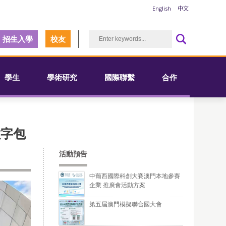
English
中文
招生入學
校友
學生
學術研究
國際聯繫
合作
數字包
活動預告
中葡西國際科創大賽澳門本地參賽
企業 推廣會活動方案
第五屆澳門模擬聯合國大會