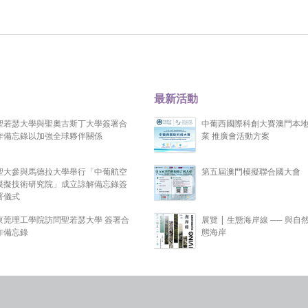
最新活動
聖若瑟大學與聖奧古斯丁大學簽署合
中葡西國際科創大賽澳門本
作備忘錄以加強全球夥伴關係
業 推廣會活動方案
聖大參與馬德拉大學舉行「中葡航空
第五屆澳門模擬聯合國大會
模擬技術研究院」成立諒解備忘錄簽
署儀式
東莞理工學院訪問聖若瑟大學 簽署合
展覽 | 生態海岸線 ── 與自
作備忘錄
態海岸