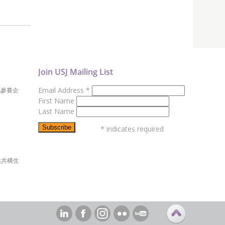
Join USJ Mailing List
Email Address
*
地參賽企
First Name
Last Name
*
indicates required
然共構生