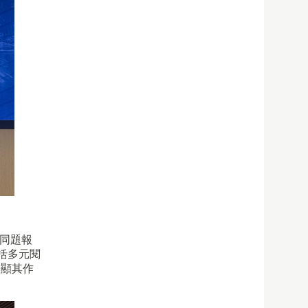
享同題報
括多元閱
突顯其作