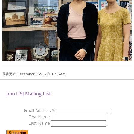
最後更新: December 2, 2019 在 11:45 am
Join USJ Mailing List
Email Address
*
First Name
Last Name