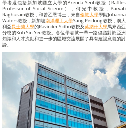
學者還包括新加坡國立大學的Brenda Yeoh教授（Raffles
Professor of Social Science），何光中教授，Parvati
Raghuram教授，和曾乙恩博士，來自
倫敦大學
學院Johanna
Waters教授，新加坡
南洋理工大學
Yang Peidong教授，澳大
利亞
昆士蘭大學
的Ravinder Sidhu教授及
莫納什大學
馬來西亞
分校的Koh Sin Yee教授。各位學者就一帶一路倡議對於亞洲
知識和人才流動和進一步的區域交流展開了具有建設意義的討
論。