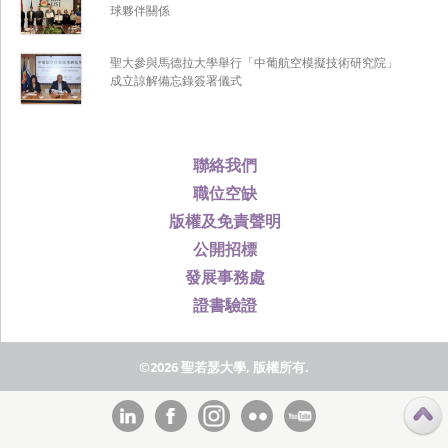
球夥伴關係
聖大參與馬德拉大學舉行「中葡航空模擬技術研究院」
成立諒解備忘錄簽署儀式
聯絡我們
職位空缺
版權及免責聲明
公開招標
發展事務處
證書驗證
©2026 聖若瑟大學, 版權所有.