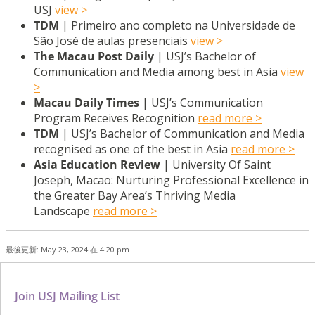
USJ
view >
TDM
| Primeiro ano completo na Universidade de
São José de aulas presenciais
view >
The Macau Post Daily
| USJ’s Bachelor of
Communication and Media among best in Asia
view
>
Macau Daily Times
| USJ’s Communication
Program Receives Recognition
read more >
TDM
| USJ’s Bachelor of Communication and Media
recognised as one of the best in Asia
read more >
Asia Education Review
| University Of Saint
Joseph, Macao: Nurturing Professional Excellence in
the Greater Bay Area’s Thriving Media
Landscape
read more >
最後更新: May 23, 2024 在 4:20 pm
Join USJ Mailing List