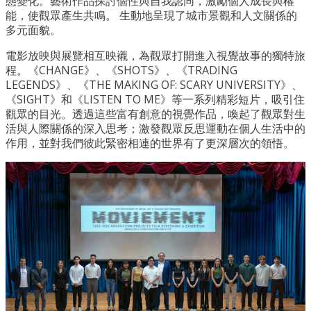
態變化。藝術作品探討個性與自我認同，激勵個人成長與權
能，使觀眾產生共鳴。 生動地呈現了城市景觀和人文關係的
多元面貌。
電影放映與展覽相互映襯，為觀眾打開進入視覺故事的獨特旅
程。《CHANGE》、《SHOTS》、《TRADING
LEGENDS》、《THE MAKING OF: SCARY UNIVERSITY》、
《SIGHT》和《LISTEN TO ME》等一系列精彩短片，吸引住
觀眾的目光。透過這些富有創意的視覺作品，喚起了觀眾對生
活與人際關係的深入思考；激發觀眾反思運動在個人生活中的
作用，並對我們彼此緊密相連的世界有了更深層次的領悟。