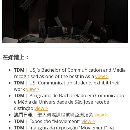
在媒體上：
TDM
| USJ’s Bachelor of Communication and Media
recognised as one of the best in Asia
view >
TDM
| USJ Communication students exhibit their
work
view >
TDM
| Programa de Bacharelado em Comunicação
e Média da Universidade de São José recebe
distinção
view >
澳門日報
| 聖大傳媒課程被譽亞洲頂尖
view >
TDM
| Exposição “Moviement”
view >
TDM
| Inaugurada exposição “Moviement” na