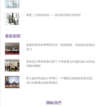
展覽 | 生態海岸線 ── 與自然共構生態海岸
最新新聞
健康與環境科學學院支持「堅韌家庭」培訓強化家庭抗
逆力
聖若瑟大學與聖奧古斯丁大學簽署合作備忘錄以加強全
球夥伴關係
聖大參與馬德拉大學舉行「中葡航空模擬技術研究院」
成立諒解備忘錄簽署儀式
聯絡我們