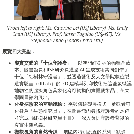
[From left to right: Ms. Catarina Lei (USJ Library), Ms. Emily
Chan (USJ Library), Prof. Karen Tagulao (USJ-ISE), Ms.
Stephanie Zhao (Sands China Ltd)]
展覽四大亮點：
虛實交錯的「十位守護者」
： 以澳門紅樹林的物種為藍
本、圖書館員和ISE研究員通過 AI 生成技術共同創作了
十位「紅樹林守護者」，並透過藝術及人文學院數位製
造實驗室（dfLab）的 3D 建模與列印技術把這些象徵濕
地韌性的虛擬角色具象化為可觸摸的實體藝術品，在大
學圖書館內展出。
化身探險家的互動體驗
： 突破傳統觀展模式，參觀者可
化身為「生態研究員」，在圖書館內尋找守護者的足跡
並完成《紅樹林研究員手冊》，深入發掘守護者背後的
真實生態意義。
微觀視角的自然奇蹟
： 展區內特別設置的系列「觀覽