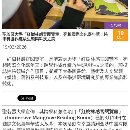
NEWS
19
聖若瑟大學「紅樹林感官閱覽室」亮相國際文化嘉年華：跨
Mar
學科協作綻放生態與科技之美
19/03/2026
「紅樹林感官閱覽室」是聖若瑟大學「紅樹林感官閱覽室」亮
相國際文化嘉年華：跨學科協作綻放生態與科技之美的一項標
誌性跨領域合作項目，凝聚了大學圖書館、藝術及人文學院
（媒體、藝術及科技系）以及科學與環境研究所的專業知識和
技術。
聖若瑟大學宣佈，其跨學科創意項目
「紅樹林感官閱覽室」
（Immersive Mangrove Reading Room）
已於3月14日在
國際文化嘉年華盛大啟幕。本次活動有幸邀請到金沙中國有限
公司可持續發展部副總監趙婧女士（Ms. Stephanie Zhao）