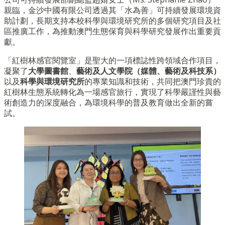
親臨，金沙中國有限公司透過其「水為善」可持續發展環境資
助計劃，長期支持本校科學與環境研究所的多個研究項目及社
區推廣工作，為推動澳門生態保育與科學研究發展作出重要貢
獻。
「紅樹林感官閱覽室」是聖大的一項標誌性跨領域合作項目，
凝聚了
大學圖書館
、
藝術及人文學院（媒體、藝術及科技系）
以及
科學與環境研究所
的專業知識和技術，共同把澳門珍貴的
紅樹林生態系統轉化為一場感官旅行，實現了科學嚴謹性與藝
術創造力的深度融合，為環境科學的普及教育做出全新的嘗
試。