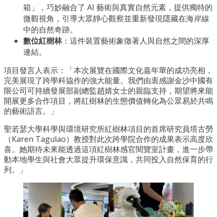
箱」，巧妙融合了 AI 藝術與真實自然元素，提供獨特的
微觀視角，引導大眾靜心觀察並重新發現隱藏在海岸線
中的自然奇跡。
數位紅樹林
：這件裝置藝術象徵著人與自然之間的深厚
連結。
項目發言人表示：「本次展覽在國際文化嘉年華的成功亮相，
完美展現了跨學科協作的強大能量。我們由衷感謝金沙中國有
限公司可持續發展部副總監趙婧女士的親臨支持，期望將來能
開展更多合作項目，將紅樹林的生態價值轉化為公眾易於共鳴
的藝術語言。」
聖若瑟大學科學與環境研究所紅樹林項目的首席研究員塔古勞
（Karen Tagulao）教授對此次跨學院合作的成果表示高度欣
喜。她期待未來能透過這項紅樹林感官閱覽室計畫，進一步帶
動本地學生與社會大眾提升環保意識，共同投入自然保育的行
列。」