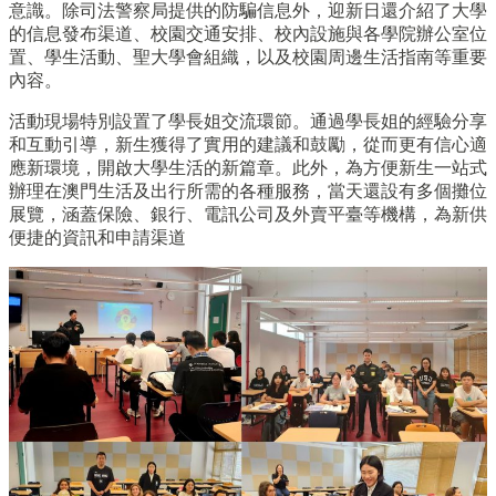
意識。除司法警察局提供的防騙信息外，迎新日還介紹了大學
的信息發布渠道、校園交通安排、校內設施與各學院辦公室位
置、學生活動、聖大學會組織，以及校園周邊生活指南等重要
內容。
活動現場特別設置了學長姐交流環節。通過學長姐的經驗分享
和互動引導，新生獲得了實用的建議和鼓勵，從而更有信心適
應新環境，開啟大學生活的新篇章。此外，為方便新生一站式
辦理在澳門生活及出行所需的各種服務，當天還設有多個攤位
展覽，涵蓋保險、銀行、電訊公司及外賣平臺等機構，為新供
便捷的資訊和申請渠道