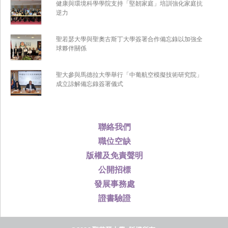
健康與環境科學學院支持「堅韌家庭」培訓強化家庭抗
逆力
聖若瑟大學與聖奧古斯丁大學簽署合作備忘錄以加強全
球夥伴關係
聖大參與馬德拉大學舉行「中葡航空模擬技術研究院」
成立諒解備忘錄簽署儀式
聯絡我們
職位空缺
版權及免責聲明
公開招標
發展事務處
證書驗證