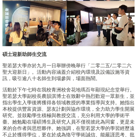
碩士迎新助師生交流
聖若瑟大學亦於九月一日舉辦傍晚舉行「二零二五/二零二六
聖大迎新日」。活動內容涵蓋介紹校內環境及設備設施等資
訊，吸引逾八十名師生到場參與，場面熱鬧。
活動於下午七時在我校青洲校舍花地瑪百年顯現紀念堂舉行。
聖若瑟大學副校長農韻淇博士在致辭中熱烈歡迎一眾新生，並
指出學生入學後將獲得各領域教授的專業指導與支持。她指出
本校提供豐富資源、瑟友計劃與協作環境，全力助力學生開展
研究。並鼓勵學生積極與教授交流，充分利用大學的學術平
臺。她勉勵在場碩博生及研究人員不僅視彼此為同窗，更是未
來的合作者與思想夥伴。她強調，在聖若瑟大學的學習經歷遠
不止於獲得學位，更在於成為恪守學術誠信、能嚴謹思考、批