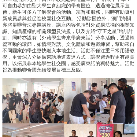
可自由參加由聖大學生會組織的學會攤位，透過攤位展示宣
傳，新生可多方了解學會的活動、宗旨和服務，同時有助吸引
新成員參與並促進校園社交互動。 活動除攤位外，澳門海關
亦將舉辦普法專題講座。講座內容包括對外貿易法律的相關知
識、知識產權的相關類型及法規，以及介紹“守正之星”培訓計
劃。同時亦設有【外藉學生齊來學廣東話】分享活動，透過輕
鬆互動的環節，如情境對話、文化體驗和遊戲練習，幫助來自
不同國家的學生更快融入本地生活。活動不僅注重日常用語教
學，更會深入介紹廣東話地道表達方式，讓學習過程更有趣實
用。以拓展非本地學生社交圈，感受廣東話的獨特魅力。活動
旨為推動聯合國永續發展目標三及四。