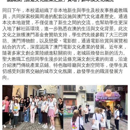
同日下午，本校還組織了非本地新生與學生及校友事務處教職
員，共同探索校園周邊的配套設施與澳門文化遺產歷史。通過
本次本地遊覽，不僅促進了新生之間的交流，也幫助學生更深
入地了解社區環境，進一步熟悉在澳的生活與文化背景。此次
文化之旅獲澳門基金會贊助支持，學生們先後參觀了大三巴牌
坊、澳門博物館，以及戀愛・電影館，通過電影欣賞與展覽相
結合的方式，深度認識了澳門電影文化產業的發展。近年來，
隨著多家文創企業陸續進駐關前街，老城區煥發出新的活力。
聖大教職工也陪同學生漫步於這條充滿文創元素的街道，沿途
介紹澳門傳統產業店鋪、特色咖啡廳與文創空間等，使學生真
切感受到新舊交融的城市文化氛圍，啟發學生的職涯發展方
向。