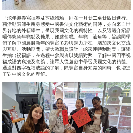
「蛇年迎春寫揮春及剪紙體驗」則在一月廿二至廿四日進行。
藉活動讓師生親身感受中國書法文化藝術的同時，亦向來自世
界各地的外籍學生，呈現我國文化的獨特性，以及透過介紹品
嚐傳統賀年糕點及糖果，如蘿蔔糕、年糕、油角等，旨讓同學
們了解中國農曆新年的豐富多彩與魅力所在，增加跨文化交流
與互動。活動期間，聖大教職員設計「蛇來運轉刮刮樂」讓學
生抽出祝福語，在過程中參與者以雙語對照，了解中國四字祝
福成語的寫法及意義，讓眾人從遊戲中學習我國文化的精髓。
通過對四字祝福成語的了解，除豐富自身知識的同時，也增進
了對中國文化的理解。