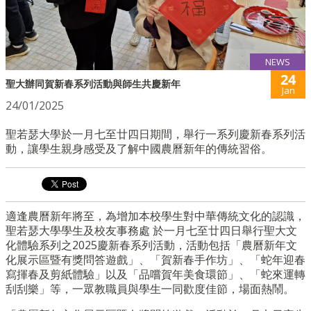
NEWS
24
聖大辦同賀新春系列活動與師生共慶新年
Jan
24/01/2025
聖若瑟大學於一月七至廿四日期間，舉行一系列慶新春系列活
動，讓學生親身感受及了解中國農曆新年的傳統習俗。
適逢農曆新年將至，為增加本校學生對中華傳統文化的認識，
聖若瑟大學學生及校友事務處 於一月七至
廿四日
舉行聖大文
化體驗系列之2025慶新春系列活動，活動包括「農曆新年文
化展示區暨有獎問答遊戲」、「賀新春手作坊」、「蛇年迎春
寫揮春及剪紙體驗」以及「品嚐賀年美食環節」、「蛇來運轉
刮刮樂」等，一眾教職員與學生一同歡度佳節，場面熱鬧。