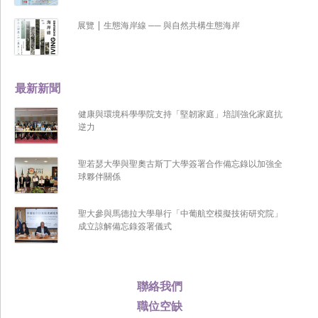
展覽 | 生態海岸線 ── 與自然共構生態海岸
最新新聞
健康與環境科學學院支持「堅韌家庭」培訓強化家庭抗
逆力
聖若瑟大學與聖奧古斯丁大學簽署合作備忘錄以加強全
球夥伴關係
聖大參與馬德拉大學舉行「中葡航空模擬技術研究院」
成立諒解備忘錄簽署儀式
聯絡我們
職位空缺