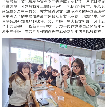
「農曆新年文化展示區暨有獎問答遊戲」活動於一月七日率先
打響頭炮，分別於我校三個校區進行，包括青洲校舍、聖若瑟
修院校舍及皇朝校舍。校方冀透過文化展示區及問答遊戲讓學
生更深入了解中國傳統新年習俗及其文化意義，增加非本地學
生學習課外知識的趣味性。與此同時，聖大藝文社於一月十五
至十六日舉行「賀新春手作坊」。親手製作專屬自己的新年幸
運串珠手鏈，在共同創作的過程中感受到新年的喜悅與祝福。