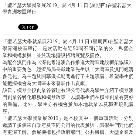
「聖若瑟大學就業展2019」於 4月 11 日 (星期四)在聖若瑟大
學青洲校區舉行
「聖若瑟大學就業展2019」於 4月 11 日 (星期四)在聖若瑟大
學青洲校區舉行，
是次活動有近50間不同行業的公、私營企
業和機構參與，
並於現場擺設招聘展覽及攤位。
為配合澳門作為《深化粵港澳合作推進大灣區建設框架協議》
中的重要角色，經濟局局長戴建業先生以「
大灣區及澳門經濟
多元化」為主題於開幕儀式期間進行了主題演講，
希望學生們
能把握機會為大灣區未來發展作出貢獻。
該日，
橫琴金投創業谷管理有限公司代表為學生介紹了橫琴澳
門創業谷孵化
服務和橫琴政策，以讓學生們在橫琴創業有更好
的準備。此外，
學生亦有機會參加本地就業以及職涯規劃講
座。
「聖若瑟大學就業展2019」是本校其中一個重頭活動，
分別
邀請了多個來自政府及不同公司的代表參與，
讓學生們對他們
有更深了解。參展機構包括政府部門、公共機構、
大型企業及