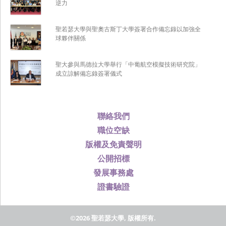
逆力
聖若瑟大學與聖奧古斯丁大學簽署合作備忘錄以加強全
球夥伴關係
聖大參與馬德拉大學舉行「中葡航空模擬技術研究院」
成立諒解備忘錄簽署儀式
聯絡我們
職位空缺
版權及免責聲明
公開招標
發展事務處
證書驗證
©2026 聖若瑟大學, 版權所有.