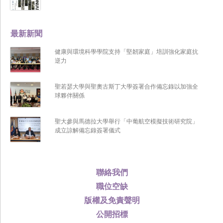
最新新聞
健康與環境科學學院支持「堅韌家庭」培訓強化家庭抗
逆力
聖若瑟大學與聖奧古斯丁大學簽署合作備忘錄以加強全
球夥伴關係
聖大參與馬德拉大學舉行「中葡航空模擬技術研究院」
成立諒解備忘錄簽署儀式
聯絡我們
職位空缺
版權及免責聲明
公開招標