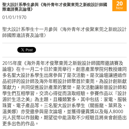
20
聖大設計系學生參與《海外青年才俊聚東莞之新銳設計師國
Nov
際邀請賽及論壇》
01/01/1970
聖大設計系學生十一月參與《海外青年才俊聚東莞之新銳設計
師國際邀請賽及論壇》
2015
年度
《
海外青年才俊聚東莞之新銳設計師國際邀請賽及
論壇》
在十一月二十
日於東莞舉行。
創意產業學院何教授連同
多名聖大設計系學生出席參與了是次活動。
是次
論壇
讓通過作
品初評的設計師及海外年輕設計師聚首於東莞，
為設計創新獻
策獻力，共同促進設計產業的繁榮。
是次活動讓新晉設計師和
學生們互相學習，交流心得從而汲取經驗。
參賽作品以『設計
源於生活之美』為主題，且種類繁多，其中包括：
家電、服裝
珠寶、電子產品等。
三名聖大設計系學生（關振龍、葉昇及、
溫美娜）亦受邀參與是次論壇，並獲得優異獎以及每人8000
元人民幣以作鼓勵，
期望從中能汲取不少經驗且將來會創造出
更多出色的作品。