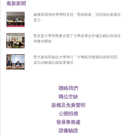
最新新聞
健康與環境科學學院支持「堅韌家庭」培訓強化家庭抗
逆力
聖若瑟大學與聖奧古斯丁大學簽署合作備忘錄以加強全
球夥伴關係
聖大參與馬德拉大學舉行「中葡航空模擬技術研究院」
成立諒解備忘錄簽署儀式
聯絡我們
職位空缺
版權及免責聲明
公開招標
發展事務處
證書驗證