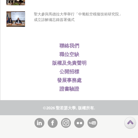
聖大參與馬德拉大學舉行「中葡航空模擬技術研究院」
成立諒解備忘錄簽署儀式
聯絡我們
職位空缺
版權及免責聲明
公開招標
發展事務處
證書驗證
©2026 聖若瑟大學, 版權所有.