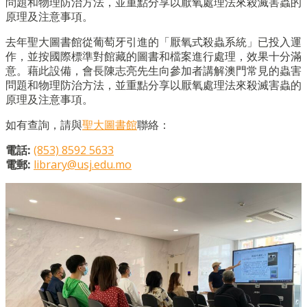
問題和物理防治方法，並重點分享以厭氧處理法來殺滅害蟲的
原理及注意事項。
去年聖大圖書館從葡萄牙引進的「厭氧式殺蟲系統」已投入運
作，並按國際標準對館藏的圖書和檔案進行處理，效果十分滿
意。藉此設備，會長陳志亮先生向參加者講解澳門常見的蟲害
問題和物理防治方法，並重點分享以厭氧處理法來殺滅害蟲的
原理及注意事項。
如有查詢，請與
聖大圖書館
聯絡：
電話:
(853) 8592 5633
電郵:
library@usj.edu.mo