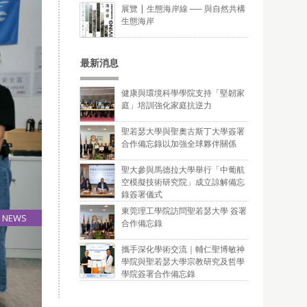
展覽 | 生態海岸線 ── 與自然共構
生態海岸
最新消息
健康與環境科學學院支持「堅韌家
庭」培訓強化家庭抗逆力
聖若瑟大學與聖奧古斯丁大學簽署
合作備忘錄以加強全球夥伴關係
聖大參與馬德拉大學舉行「中葡航
空模擬技術研究院」成立諒解備忘
錄簽署儀式
東莞理工學院訪問聖若瑟大學 簽署
NEWS
合作備忘錄
30
Nov
攜手深化學術交流｜輔仁聖博敏神
學院與聖若瑟大學宗教研究及哲學
學院簽署合作備忘錄