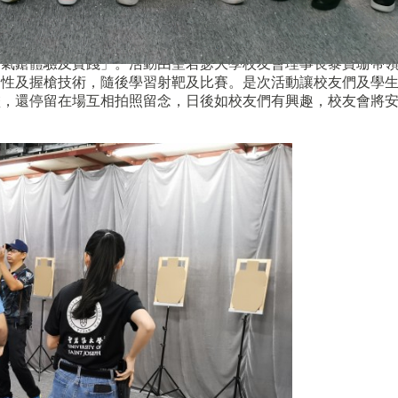
「氣鎗體驗及實踐」。活動由聖若瑟大學校友會理事長黎寶珊帶
全性及握槍技術，
隨後學習射靶及比賽。是次活動讓校友們及學
盡，
還停留在場互相拍照留念，日後如校友們有興趣，
校友會將