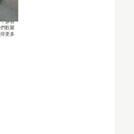
領，多名
生們歡聚
安排更多