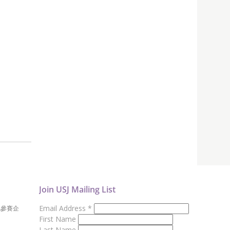
Join USJ Mailing List
Email Address
*
地參賽企
First Name
Last Name