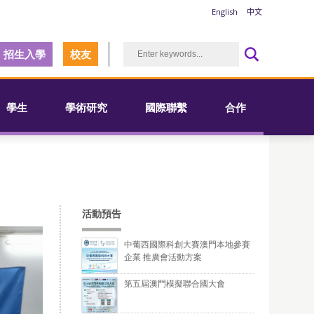
English
中文
招生入學
校友
學生
學術研究
國際聯繫
合作
活動預告
中葡西國際科創大賽澳門本地參賽
企業 推廣會活動方案
第五屆澳門模擬聯合國大會