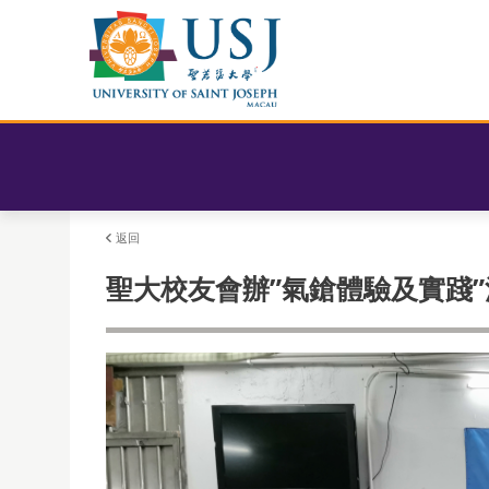
返回
聖大校友會辦”氣鎗體驗及實踐”