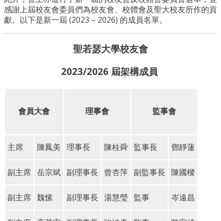
感謝上屆校友會委員們為校友會、校體會及聖大校友所作的貢
獻。以下是新一屆 (2023 – 2026) 的成員名單。
聖若瑟大學校友會
2023/2026 屆架構成員
會員大會
理事會
監事會
主席
陳鳳美
理事長
陳桂舜
監事長
鄧靜蓮
副主席
岳宗斌
副理事長
曾杏萍
副監事長
陳國樑
副主席
魏愫
副理事長
湯慧瑩
監事
岑遠昌