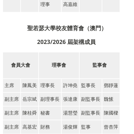
理事
高嘉維
聖若瑟大學校友體育會（澳門）
2023/2026 屆架構成員
會員大會
理事會
監事會
主席
陳鳳美
理事長
許坤堯
監事長
鄧靜蓮
副主席
岳宗斌
副理事長
張達康
副監事長
魏愫
副主席
陳桂舜
秘書
湯慧瑩
副監事長
陳國樑
副主席
高基宏
財務
湯俊輝
監事
曾杏萍