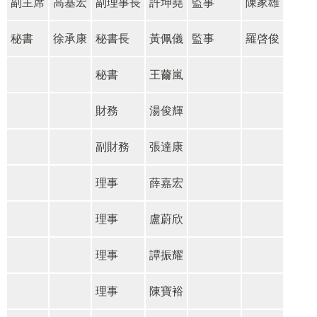
副主席
高基宏
副理事長
許坤堯
監事
陳家雄
秘書
徐承康
秘書長
黃佩儀
監事
羅啓俊
秘書
王薾嵐
財務
湯俊輝
副財務
張達康
理事
薛嘉宏
理事
盧蔚欣
理事
譚振耀
理事
陳寶裕