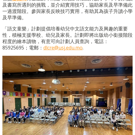
及書寫所遇到的挑戰，並介紹實用技巧，協助家長及早準備此
一過渡階段。參與家長反映技巧實用，有助其為孩子升讀小學
及早準備。
「語文童樂」計劃提倡培養幼兒中文語文能力及興趣的重要
性，積極支援學校、幼兒及家長。計劃即將出版幼小銜接階段
程度的繪本讀物，有意可向計劃人員查詢，電話：
85925695；電郵：
dlcre@usj.edu.mo
.