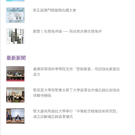
第五屆澳門模擬聯合國大會
展覽 | 生態海岸線 ── 與自然共構生態海岸
最新新聞
健康與環境科學學院支持「堅韌家庭」培訓強化家庭抗
逆力
聖若瑟大學與聖奧古斯丁大學簽署合作備忘錄以加強全
球夥伴關係
聖大參與馬德拉大學舉行「中葡航空模擬技術研究院」
成立諒解備忘錄簽署儀式