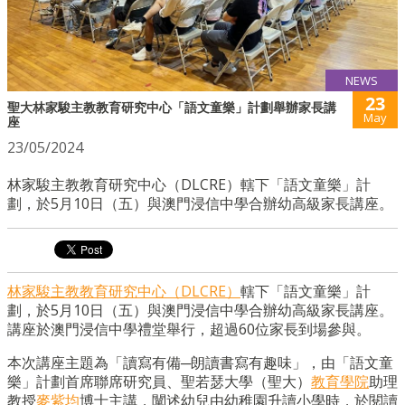
NEWS
23
聖大林家駿主教教育研究中心「語文童樂」計劃舉辦家長講
May
座
23/05/2024
林家駿主教教育研究中心（DLCRE）轄下「語文童樂」計
劃，於5月10日（五）與澳門浸信中學合辦幼高級家長講座。
林家駿主教教育研究中心（DLCRE）
轄下「語文童樂」計
劃，於5月10日（五）與澳門浸信中學合辦幼高級家長講座。
講座於澳門浸信中學禮堂舉行，超過60位家長到場參與。
本次講座主題為「讀寫有備─朗讀書寫有趣味」，由「語文童
樂」計劃首席聯席研究員、聖若瑟大學（聖大）
教育學院
助理
教授
麥紫均
博士主講，闡述幼兒由幼稚園升讀小學時，於閱讀