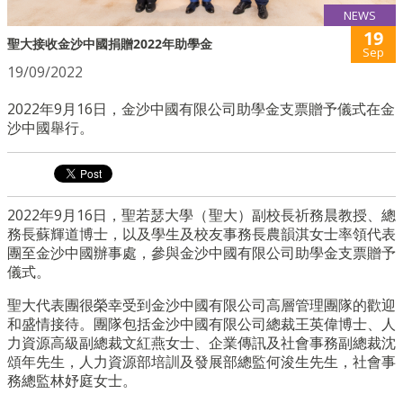
NEWS
19
聖大接收金沙中國捐贈2022年助學金
Sep
19/09/2022
2022年9月16日，金沙中國有限公司助學金支票贈予儀式在金
沙中國舉行。
2022年9月16日，聖若瑟大學（聖大）副校長祈務晨教授、總
務長蘇輝道博士，以及學生及校友事務長農韻淇女士率領代表
團至金沙中國辦事處，參與金沙中國有限公司助學金支票贈予
儀式。
聖大代表團很榮幸受到金沙中國有限公司高層管理團隊的歡迎
和盛情接待。團隊包括金沙中國有限公司總裁王英偉博士、人
力資源高級副總裁文紅燕女士、企業傳訊及社會事務副總裁沈
頌年先生，人力資源部培訓及發展部總監何浚生先生，社會事
務總監林妤庭女士。