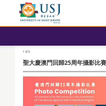
返回
聖大慶澳門回歸25周年攝影比