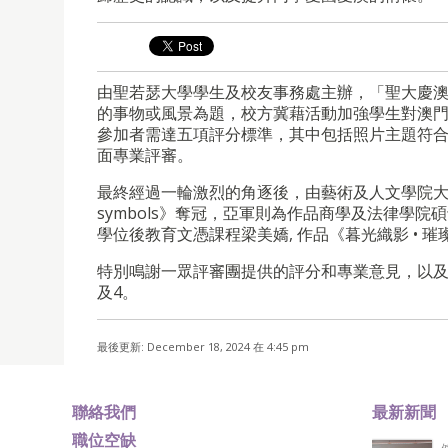
由聖若瑟大學學生及校友事務處主辦，「聖大慶澳
的事物或風景為題，校方冀藉活動加強學生對澳門
參加者需達五項評分標準，其中包括照片主題符
面專業評審。
最終經過一輪激烈的角逐後，由藝術及人文學院大三學生Da
symbols》奪冠，亞軍則為作品商學及法律學
學位後教育文憑課程梁美嬌, 作品《暮光織影 • 璀
特別鳴謝一眾評審團提供的評分和專業意見，以及
及4。
最後更新: December 18, 2024 在 4:45 pm
聯絡我們
最新新聞
職位空缺