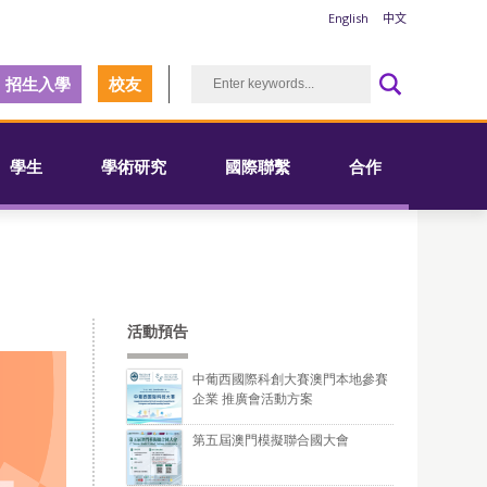
English
中文
招生入學
校友
學生
學術研究
國際聯繫
合作
活動預告
中葡西國際科創大賽澳門本地參賽
企業 推廣會活動方案
第五屆澳門模擬聯合國大會