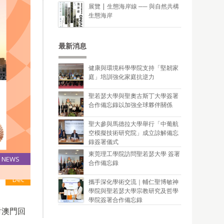
展覽 | 生態海岸線 ── 與自然共構
生態海岸
最新消息
健康與環境科學學院支持「堅韌家
庭」培訓強化家庭抗逆力
聖若瑟大學與聖奧古斯丁大學簽署
合作備忘錄以加強全球夥伴關係
聖大參與馬德拉大學舉行「中葡航
空模擬技術研究院」成立諒解備忘
錄簽署儀式
東莞理工學院訪問聖若瑟大學 簽署
NEWS
合作備忘錄
18
Dec
攜手深化學術交流｜輔仁聖博敏神
學院與聖若瑟大學宗教研究及哲學
學院簽署合作備忘錄
對澳門回