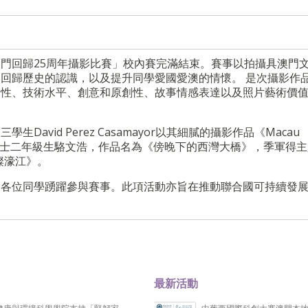
門回歸25周年攝影比賽」校內賽完滿結束。賽事以拍攝具澳門
回歸歷史的認識，以及提升同學愛國愛澳的情懷。 是次攝影作
合性、技術水平、創意和原創性、故事情感表達以及照片藝術價
vid Perez Casamayor以其細膩的攝影作品《Macau
院碩士二年級生駱文浩，作品名為《傍晚下的西灣大橋》，季軍得
璨濠江》。
各位同學踴躍參與賽事。此項活動亦旨在推動聯合國可持續發展
最新活動