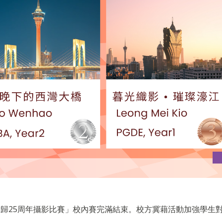
歸25周年攝影比賽」校內賽完滿結束。校方冀藉活動加強學生