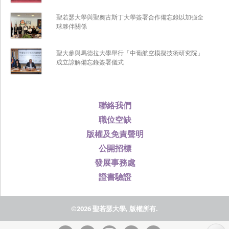
聖若瑟大學與聖奧古斯丁大學簽署合作備忘錄以加強全
球夥伴關係
聖大參與馬德拉大學舉行「中葡航空模擬技術研究院」
成立諒解備忘錄簽署儀式
聯絡我們
職位空缺
版權及免責聲明
公開招標
發展事務處
證書驗證
©2026 聖若瑟大學, 版權所有.