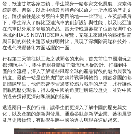
發，抵達甘坑客家古鎮，學生親身一睹客家文化風貌，深索傳
統建築、習俗，以及中國最具特色的民旅之一所承載的歷史文
化。隨後前往是次考察的主要目的地——比亞迪，在英語導賞
下，學生深入了解比亞迪汽車的創新設計與性能，以及比亞迪
在汽車以外眾多領域的產品。當天傍晚還參觀了位於深圳中心
區域的HAUS NOWHERE巨人展覽，充滿未來風格的藝術裝置
與日間的科技主題形成鮮明對比，展現了深圳除高端科技外，
在現代視覺藝術方面活躍的一面。
行程第二天前往以工廠之城聞名的東莞，首先前往中國潮玩之
都·潮玩中心，學生們親身體驗了潮流玩具從設計、打樣到生
產的全流程，深入了解這些風靡全球的產品背後的魅力與製造
精度。最後一站是位於虎門的鴉片戰爭博物館，雖然參團的都
是國際學生，他們都曾學習過關於鴉片戰爭的歷史，此行讓他
們親臨歷史現場，得以從中國的角度理解這段歷史，並對中國
的過去獲得更深刻和細膩的認識。
透過兩日一夜的行程，讓學生們更深入了解中國的歷史與文
化，以及產業的創新與發展。通過參觀創新型企業、藝術展覽
及歷史博物館，有助學生將中國的過去與現在連結起來。