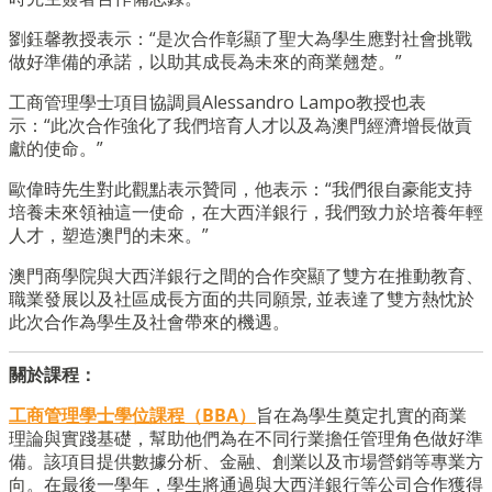
劉鈺馨教授表示：“是次合作彰顯了聖大為學生應對社會挑戰
做好準備的承諾，以助其成長為未來的商業翹楚。”
工商管理學士項目協調員Alessandro Lampo教授也表
示：“此次合作強化了我們培育人才以及為澳門經濟增長做貢
獻的使命。”
歐偉時先生對此觀點表示贊同，他表示：“我們很自豪能支持
培養未來領袖這一使命，在大西洋銀行，我們致力於培養年輕
人才，塑造澳門的未來。”
澳門商學院與大西洋銀行之間的合作突顯了雙方在推動教育、
職業發展以及社區成長方面的共同願景, 並表達了雙方熱忱於
此次合作為學生及社會帶來的機遇。
關於課程：
工商管理學士學位課程（BBA）
旨在為學生奠定扎實的商業
理論與實踐基礎，幫助他們為在不同行業擔任管理角色做好準
備。該項目提供數據分析、金融、創業以及市場營銷等專業方
向。在最後一學年，學生將通過與大西洋銀行等公司合作獲得