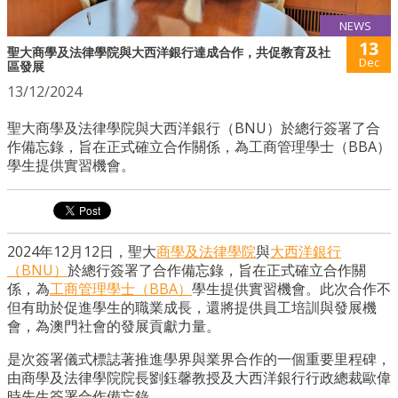
NEWS
13
聖大商學及法律學院與大西洋銀行達成合作，共促教育及社
Dec
區發展
13/12/2024
聖大商學及法律學院與大西洋銀行（BNU）於總行簽署了合
作備忘錄，旨在正式確立合作關係，為工商管理學士（BBA）
學生提供實習機會。
2024年12月12日，聖大
商學及法律學院
與
大西洋銀行
（BNU）
於總行簽署了合作備忘錄，旨在正式確立合作關
係，為
工商管理學士（BBA）
學生提供實習機會。此次合作不
但有助於促進學生的職業成長，還將提供員工培訓與發展機
會，為澳門社會的發展貢獻力量。
是次簽署儀式標誌著推進學界與業界合作的一個重要里程碑，
由商學及法律學院院長劉鈺馨教授及大西洋銀行行政總裁歐偉
時先生簽署合作備忘錄。