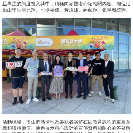
且專注的態度投入其中，積極向參觀者介紹相關內容。攤位活
動由學生龍允翔、司徒嘉偉、黃煒雄、蔣藝輝、張翠珊統籌。
活動現場，學生們熱情地為參觀者講解在囚教育課程的重要意
義和獨特價值。通過展示精心設計的宣傳資料和耐心的答疑解