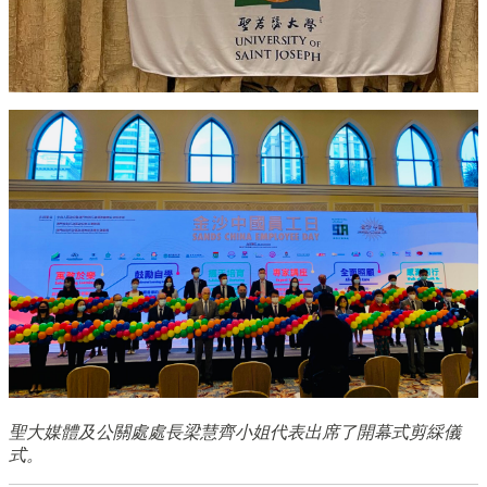
聖大媒體及公關處處長梁慧齊小姐代表出席了開幕式剪綵儀
式。