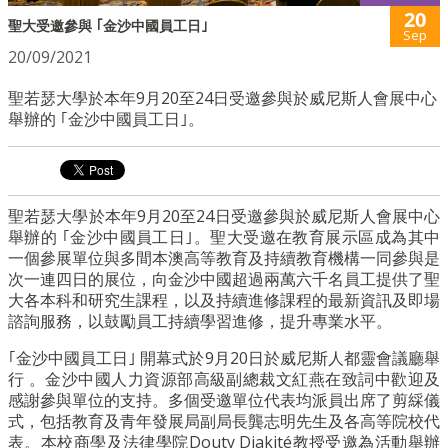
20
聖大受邀參與 ｢金沙中國員工日｣
Sep
20/09/2021
聖若瑟大學於本年9月20至24日受邀參與於威尼斯人會展中心
舉辦的 ｢金沙中國員工日｣。
聖若瑟大學於本年9月20至
24日
受邀參與於威尼斯人會展中心
舉辦的 ｢金沙中國員工日｣。聖大受邀在教育展示區成為其中
一個參展單位與多間本澳高等教育及持續教育機構一同參與是
次一連
四日
的展位，向金沙中國超過
兩萬六千名
員工提供了聖
大各本科和研究生課程，
以及持續進修課程
的最新資訊及即場
諮詢服務，以鼓勵員工持續學習進修，提升專業水平。
｢金沙中國員工日｣ 開幕式於9月20日於威尼斯人都靈會議廳舉
行 。金沙中國人力資源部高級副總裁文紅燕在致詞中歡迎及
感謝參與單位的支持。多個受邀單位代表均派員出席了剪綵儀
式，包括教育及青年發展局副局長龔志明先生及各高等院校代
表。本校商學及法律學院
Douty Diakité教授受邀為活動舉辦