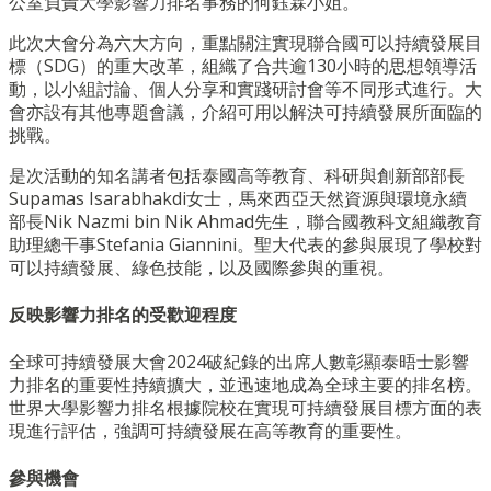
公室負責大學影響力排名事務的何鈺霖小姐。
此次大會分為六大方向，重點關注實現聯合國可以持續發展目
標（SDG）的重大改革，組織了合共逾130小時的思想領導活
動，以小組討論、個人分享和實踐研討會等不同形式進行。大
會亦設有其他專題會議，介紹可用以解決可持續發展所面臨的
挑戰。
是次活動的知名講者包括泰國高等教育、科研與創新部部長
Supamas Isarabhakdi女士，馬來西亞天然資源與環境永續
部長Nik Nazmi bin Nik Ahmad先生，聯合國教科文組織教育
助理總干事Stefania Giannini。聖大代表的參與展現了學校對
可以持續發展、綠色技能，以及國際參與的重視。
反映影響力排名的受歡迎程度
全球可持續發展大會2024破紀錄的出席人數彰顯泰晤士影響
力排名的重要性持續擴大，並迅速地成為全球主要的排名榜。
世界大學影響力排名根據院校在實現可持續發展目標方面的表
現進行評估，強調可持續發展在高等教育的重要性。
參與機會