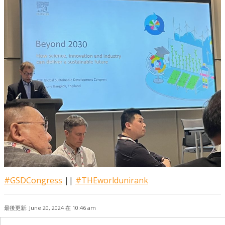
#GSDCongress
||
#THEworldunirank
最後更新: June 20, 2024 在 10:46 am