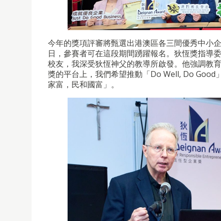
今年的獎項評審將甄選出港澳區各三間優秀中小企
日，參賽者可在這段期間踴躍報名。狄恆獎指導
校友，我深受狄恆神父的教導所啟發。他強調教
獎的平台上，我們希望推動「Do Well, Do 
家富，民和國富」。