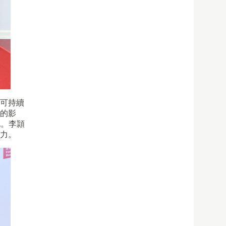
和可持續
展的影
地。李頴
能力。