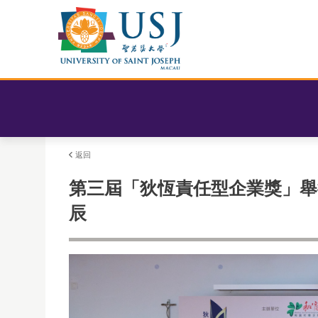
返回
第三屆「狄恆責任型企業獎」舉
辰