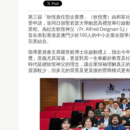
第三屆「狄恆責任型企業獎」（狄恆獎）由和富社
受申請，並同日假聖若瑟大學鮑思高禮堂舉行啟
里程。為紀念狄恆神父（Fr. Alfred Deignan 
旨在表彰香港及澳門少於100人的中小企業在競
完美結合。
指導委員會主席羅世範博士在啟動禮上，指出今年適逢正值狄
獎」意義尤其深遠，更是對其一生奉獻於教育及社
時代延續狄恆神父的理念，讓企業領袖理解真正
資源較少，但多元的背景及更直接的營商模式更