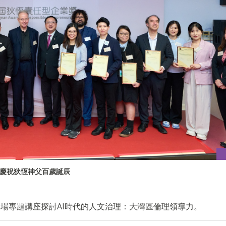
慶祝狄恆神父百歲誕辰
場專題講座探討AI時代的人文治理：大灣區倫理領導力。