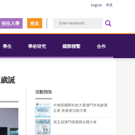
English
中文
招生入學
校友
學生
學術研究
國際聯繫
合作
百歲誕
活動預告
中葡西國際科創大賽澳門本地參賽
企業 推廣會活動方案
第五屆澳門模擬聯合國大會