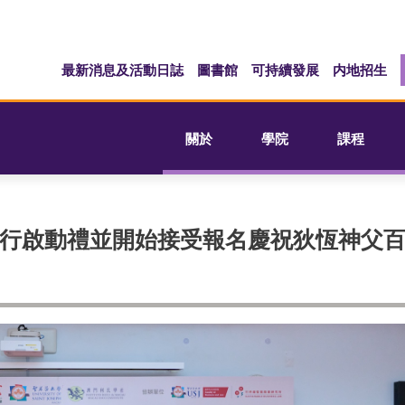
最新消息及活動日誌
圖書館
可持續發展
内地招生
關於
學院
課程
行啟動禮並開始接受報名慶祝狄恆神父