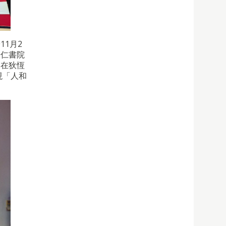
1月2
華仁書院
調在狄恆
現「人和