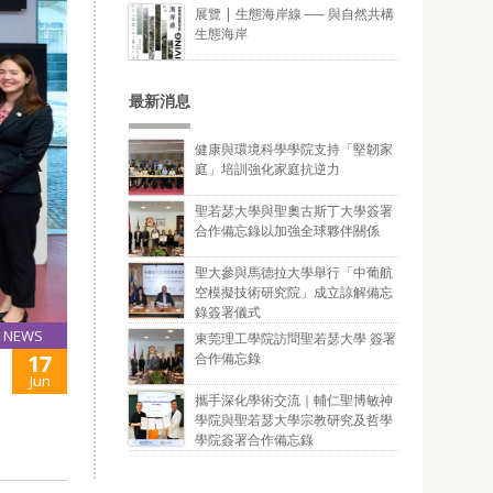
展覽 | 生態海岸線 ── 與自然共構
生態海岸
最新消息
健康與環境科學學院支持「堅韌家
庭」培訓強化家庭抗逆力
聖若瑟大學與聖奧古斯丁大學簽署
合作備忘錄以加強全球夥伴關係
聖大參與馬德拉大學舉行「中葡航
空模擬技術研究院」成立諒解備忘
錄簽署儀式
NEWS
東莞理工學院訪問聖若瑟大學 簽署
合作備忘錄
17
Jun
攜手深化學術交流｜輔仁聖博敏神
學院與聖若瑟大學宗教研究及哲學
學院簽署合作備忘錄