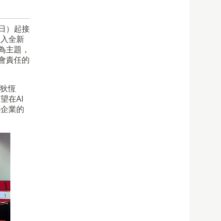
日）起接
進入全新
e）為主題，
會責任的
「狄恆
望在AI
小企業的