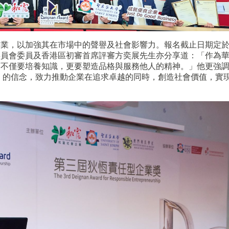
業，以加強其在市場中的聲譽及社會影響力。報名截止日期定於1
委員會委員及香港區初審首席評審方奕展先生亦分享道：「作為
育不僅要培養知識，更要塑造品格與服務他人的精神。」他更強
Good」的信念，致力推動企業在追求卓越的同時，創造社會價值，實