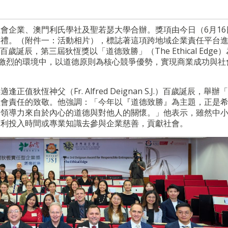
會企業、澳門利氏學社及聖若瑟大學合辦。獎項由今日（6月16
動禮。（附件一：活動相片），標誌著這項跨地域企業責任平台
S.J.）百歲誕辰，第三屆狄恆獎以「道德致勝」（The Ethical Edg
爭激烈的環境中，以道德原則為核心競爭優勢，實現商業成功與社
恆神父（Fr. Alfred Deignan S.J.）百歲誕辰，舉辦
會責任的致敬。他強調：「今年以『道德致勝』為主題，正是希
的領導力來自於內心的道德與對他人的關懷。」他表示，雖然中
有利投入時間或專業知識去參與企業慈善，貢獻社會。