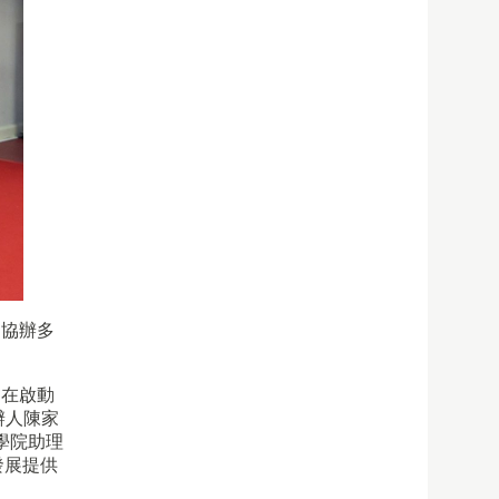
）協辦多
。在啟動
辦人陳家
學院助理
發展提供